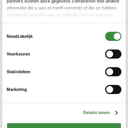
partners kunnen deze gegevens combineren met andere
informatie die u aan ze heeft verstrekt of die ze hebben
verzameld op basis van uw gebruik van hun services.
Toestemmingsselectie
Hollandse verse kruidenkaas
Noodzakelijk
(8 reviews)
Voorkeuren
De lekkerste Hollandse jong belegen kruidenkaas, verrijkt
met heerlijke verse kruiden. Een combinatie die resulteert
in een jong belegen kaas met een kruidig mild karakter.
Statistieken
Lees verder
Marketing
€ 5,25
250 gr
500 gr
750 gr
1000 gr
12000 gr (Hele kaas)
Details tonen
Bestellen