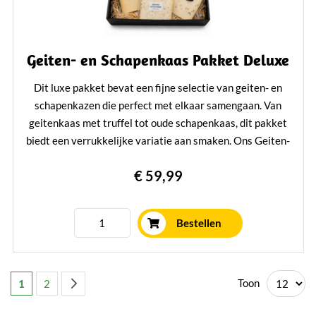
Geiten- en Schapenkaas Pakket Deluxe
Dit luxe pakket bevat een fijne selectie van geiten- en
schapenkazen die perfect met elkaar samengaan. Van
geitenkaas met truffel tot oude schapenkaas, dit pakket
biedt een verrukkelijke variatie aan smaken. Ons Geiten-
en Schapenkaas Pakket is een geweldig cadeau voor
€ 59,99
kaasliefhebbers en een heerlijke traktatie voor jezelf.
Lees verder
Bestellen
Pagina
U lees momenteel pagina
Pagina
Pagina
Volgende
Toon
1
2