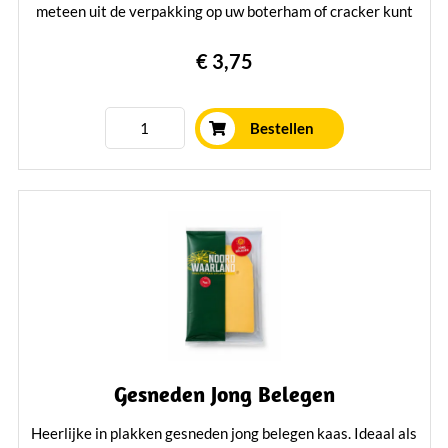
meteen uit de verpakking op uw boterham of cracker kunt
doen! Verpakt per 230 gram.
€ 3,75
Lees verder
Bestellen
Gesneden Jong Belegen
Heerlijke in plakken gesneden jong belegen kaas. Ideaal als