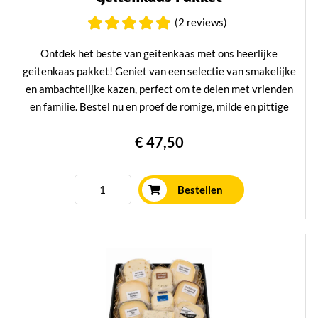
(2 reviews)
Ontdek het beste van geitenkaas met ons heerlijke
geitenkaas pakket! Geniet van een selectie van smakelijke
en ambachtelijke kazen, perfect om te delen met vrienden
en familie. Bestel nu en proef de romige, milde en pittige
smaken van geitenkaas in één handig pakket.
€ 47,50
Lees verder
Bestellen