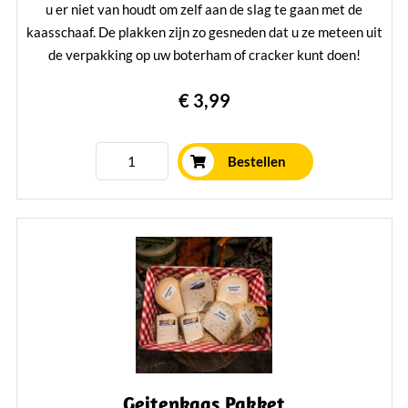
u er niet van houdt om zelf aan de slag te gaan met de
kaasschaaf. De plakken zijn zo gesneden dat u ze meteen uit
de verpakking op uw boterham of cracker kunt doen!
Verpakt per 230 gram.
€ 3,99
Lees verder
Bestellen
Geitenkaas Pakket