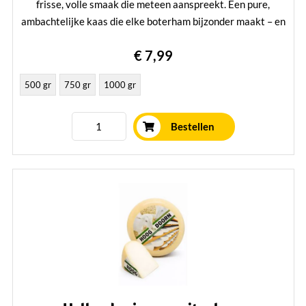
frisse, volle smaak die meteen aanspreekt. Een pure,
ambachtelijke kaas die elke boterham bijzonder maakt – en
ook los onweerstaanbaar is. Met liefde en vakmanschap
€ 7,99
bereid van dagverse melk, en met zorg handmatig gekeerd
en gerijpt in ons eigen rijpingshuis – precies zoals je van een
500 gr
750 gr
1000 gr
echte Stolwijker mag verwachten.
Lees verder
Bestellen