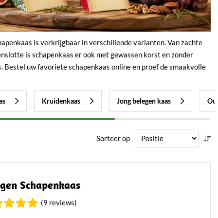
penkaas is verkrijgbaar in verschillende varianten. Van zachte
Tenslotte is schapenkaas er ook met gewassen korst en zonder
. Bestel uw favoriete schapenkaas online en proef de smaakvolle
as
Kruidenkaas
Jong belegen kaas
Oud
Sorteer op
egen Schapenkaas
(9 reviews)