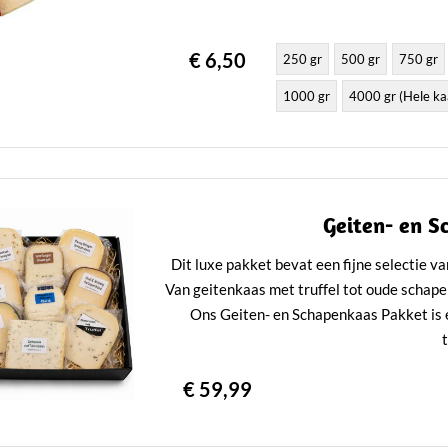
€ 6,50
250 gr
500 gr
750 gr
1000 gr
4000 gr (Hele ka
Geiten- en S
Dit luxe pakket bevat een fijne selectie 
Van geitenkaas met truffel tot oude schape
Ons Geiten- en Schapenkaas Pakket is 
€ 59,99