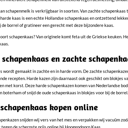
an schapenmelk is verkrijgbaar in soorten. Van zachte schapenkaas
 harde kaas is een echte Hollandse schapenkaas en ontzettend lekker
ij de borrel of gratineer een gerecht met deze bijzondere kaas.
 soort schapenkaas? Van originele komt feta uit de Griekse keuken.
kaas.
 schapenkaas en zachte schapenka
 wordt gemaakt in zachte en in harde vorm. De zachte schapenkazen
ende recepten. Harde kazen zijn daarnaast ook geschikt om blokjes van
n met korst. Deze harde schapenkazen komen van Nederlandse bode
 boterham of snijd de oude schapenkaas in blokjes voor bij de borrel
 schapenkaas kopen online
apenkazen snijden wij vers van het mes en verpakken wij vacuüm zodat
 tegen de scherpste prijs online bij Hoogendoorn Kaas.