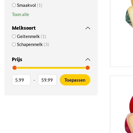
Smaakvol
1
Toon alle
Melksoort
Geitenmelk
1
Schapenmelk
3
Prijs
-
Toepassen