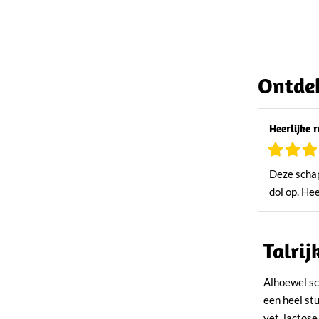
Ontdek
Heerlijke 
Deze schap
dol op. Hee
Talri
Alhoewel sc
een heel st
vet, lactos