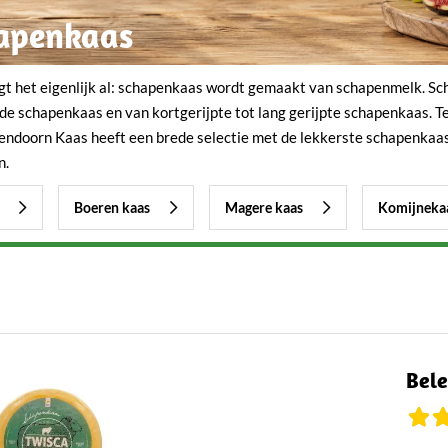
apenkaas
t het eigenlijk al: schapenkaas wordt gemaakt van schapenmelk. Scha
rde schapenkaas en van kortgerijpte tot lang gerijpte schapenkaas. 
endoorn Kaas heeft een brede selectie met de lekkerste schapenkaas
n.
Boeren kaas
Magere kaas
Komijneka
Bel