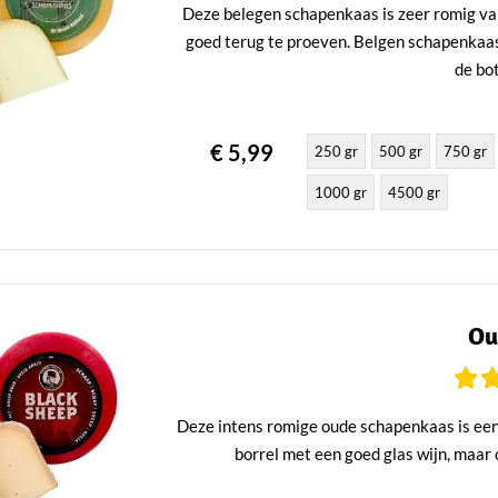
Deze belegen schapenkaas is zeer romig van
goed terug te proeven. Belgen schapenkaas i
de bo
€ 5,99
250 gr
500 gr
750 gr
1000 gr
4500 gr
Ou
Deze intens romige oude schapenkaas is een 
borrel met een goed glas wijn, maa