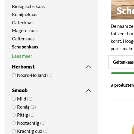
Biologische kaas
Sch
Komijnekaas
Gatenkaas
De naam zeg
Magere kaas
tot zeer ha
Geitenkaas
korst. Hoog
Schapenkaas
pure smake
Lees meer
Geitenkaas
Herkomst
Noord-Holland
1
3 producten
Smaak
Mild
1
Romig
2
Pittig
1
Nootachtig
1
Krachtig oud
1