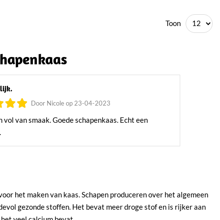
Toon
chapenkaas
lijk.
Door Nicole op 23-04-2023
n vol van smaak. Goede schapenkaas. Echt een
.
voor het maken van kaas. Schapen produceren over het algemeen
evol gezonde stoffen. Het bevat meer droge stof en is rijker aan
het veel calcium bevat.