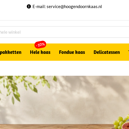
E-mail:
service@hoogendoornkaas.nl
-10%
pakketten
Hele kaas
Fondue kaas
Delicatessen