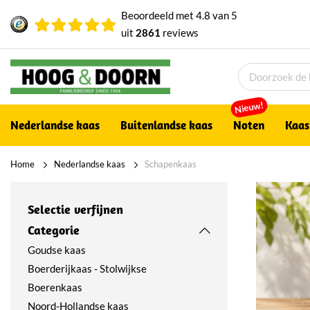
Beoordeeld met
4.8
van
5
uit
2861
reviews
Nieuw!
Nederlandse kaas
Buitenlandse kaas
Noten
Kaas
Home
Nederlandse kaas
Schapenkaas
Selectie verfijnen
Categorie
Goudse kaas
Boerderijkaas - Stolwijkse
Boerenkaas
Noord-Hollandse kaas