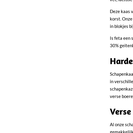
Deze kaas v
korst. Onze
in blokjes b
Is feta een
30% geiten
Harde
Schapenkaas
in verschill
schapenkaze
verse boeren
Verse
Al onze sch
gemakkelijk