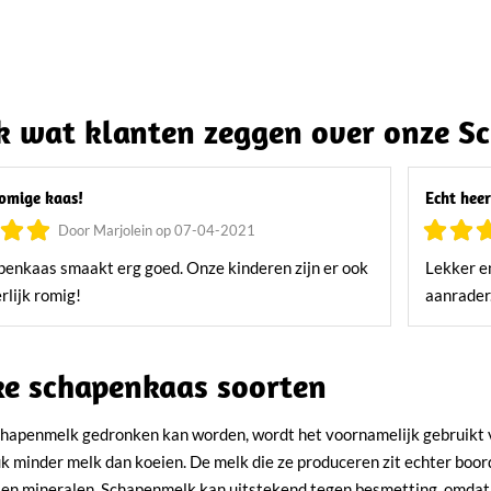
 wat klanten zeggen over onze S
romige kaas!
Echt heer
Door Marjolein op 07-04-2021
enkaas smaakt erg goed. Onze kinderen zijn er ook
Lekker e
rlijk romig!
aanrader
jke schapenkaas soorten
hapenmelk gedronken kan worden, wordt het voornamelijk gebruikt 
uk minder melk dan koeien. De melk die ze produceren zit echter boord
e en mineralen. Schapenmelk kan uitstekend tegen besmetting, omdat 