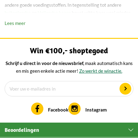
andere goede voedingsstoffen. In tegenstelling tot andere
buitenlandse
en
Hollandse kazen
bevat witte kaas veel minder
of zelfs geen zout.
Lees meer
Verse kaas kopen
Win €100,- shoptegoed
Verse kaas is uitstekend te gebruiken voor heerlijke recepten.
Perfect voor het bereiden van desserts, gebak of te vewerken in
Schrijf u direct in voor de nieuwsbrief,
maak automatisch kans
een heerlijke salade.
en mis geen enkele actie meer!
Zo werkt de winactie.
Veelgestelde vragen
Wat is het verschil tussen
mascarpone en ricotta?
Facebook
Instagram
Zowel mascarpone als ricotta zijn zachte en romige kazen. Het
verschil tussen deze twee is dat wanneer ricotta verwarmt
Beoordelingen
wordt het opstijft. Mascarpone is gemaakt van room en zal