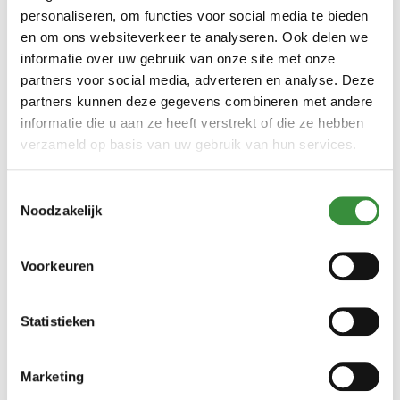
personaliseren, om functies voor social media te bieden
en om ons websiteverkeer te analyseren. Ook delen we
informatie over uw gebruik van onze site met onze
partners voor social media, adverteren en analyse. Deze
partners kunnen deze gegevens combineren met andere
Geraspte Gruyère
informatie die u aan ze heeft verstrekt of die ze hebben
verzameld op basis van uw gebruik van hun services.
(3 reviews)
Toestemmingsselectie
Gruyère is een wereldberoemde Zwitserse harde kaas. De
Noodzakelijk
kaas geeft een volromig mondgevoel en heeft een heerlijke
aromatische pikante smaak. Speciaal voor u geraspt zodat u
hem met het grootste gemak kunt verwerken in
Voorkeuren
verschillende gerechten.
€ 5,30
Lees verder
Statistieken
150 gr
250 gr
500 gr
750 gr
1000 gr
Marketing
Bestellen