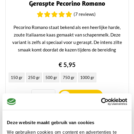
Geraspte Pecorino Romano
(7 reviews)
Pecorino Romano staat bekend als een heerlijke harde,
zoute Italiaanse kaas gemaakt van schapenmelk. Deze
variant is zelfs al speciaal voor u geraspt. De intens zilte
smaak komt doordat de kazen tijdens de bereiding
gewassen wordt in zeewater.
€ 5,95
Lees verder
150 gr
250 gr
500 gr
750 gr
1000 gr
Bestellen
Deze website maakt gebruik van cookies
We gebruiken cookies om content en advertenties te