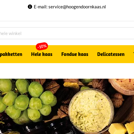
E-mail:
service@hoogendoornkaas.nl
-10%
pakketten
Hele kaas
Fondue kaas
Delicatessen