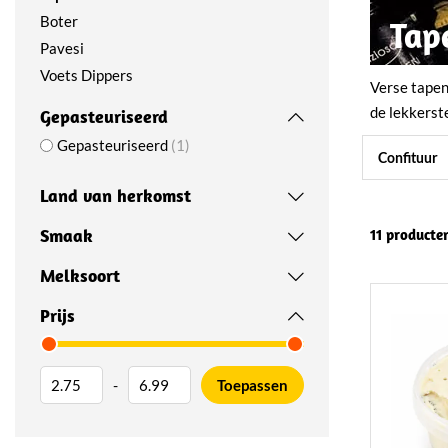
Boter
Tap
Pavesi
Voets Dippers
Verse tapen
de lekkerst
Gepasteuriseerd
Gepasteuriseerd
1
Confituur
Land van herkomst
Smaak
11 producte
Melksoort
Prijs
-
Toepassen