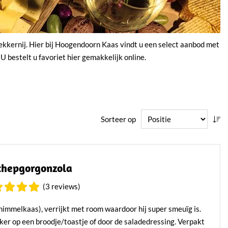
ekkernij. Hier bij Hoogendoorn Kaas vindt u een select aanbod met
 bestelt u favoriet hier gemakkelijk online.
Sorteer op
chepgorgonzola
(3 reviews)
himmelkaas), verrijkt met room waardoor hij super smeuïg is.
ker op een broodje/toastje of door de saladedressing. Verpakt