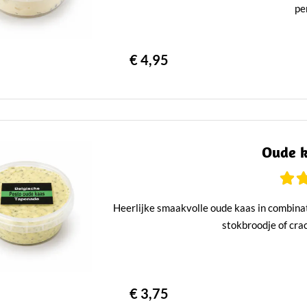
pe
€ 4,95
Oude k
Heerlijke smaakvolle oude kaas in combinat
stokbroodje of cra
€ 3,75