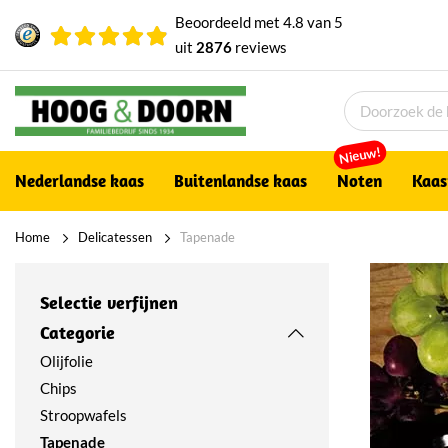
Beoordeeld met
4.8
van
5
uit
2876
reviews
Nieuw!
Nederlandse kaas
Buitenlandse kaas
Noten
Kaas
Home
Delicatessen
Tapenade
Selectie verfijnen
Categorie
Olijfolie
Chips
Stroopwafels
Tapenade