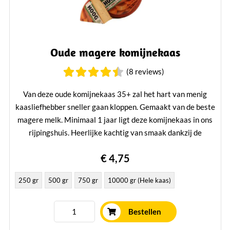
Oude magere komijnekaas
(8 reviews)
Van deze oude komijnekaas 35+ zal het hart van menig
kaasliefhebber sneller gaan kloppen. Gemaakt van de beste
magere melk. Minimaal 1 jaar ligt deze komijnekaas in ons
rijpingshuis. Heerlijke kachtig van smaak dankzij de
komijnzaadjes.
€ 4,75
Lees verder
250 gr
500 gr
750 gr
10000 gr (Hele kaas)
Bestellen