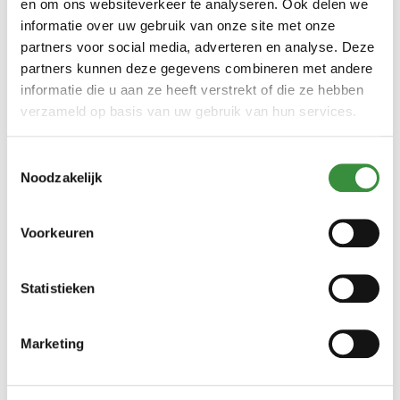
en om ons websiteverkeer te analyseren. Ook delen we
informatie over uw gebruik van onze site met onze
500 gr
750 gr
1000 gr
11000 gr (Hele kaas)
partners voor social media, adverteren en analyse. Deze
partners kunnen deze gegevens combineren met andere
informatie die u aan ze heeft verstrekt of die ze hebben
Bestellen
verzameld op basis van uw gebruik van hun services.
Toestemmingsselectie
Noodzakelijk
Voorkeuren
Statistieken
Magere belegen komijnekaas
Marketing
(3 reviews)