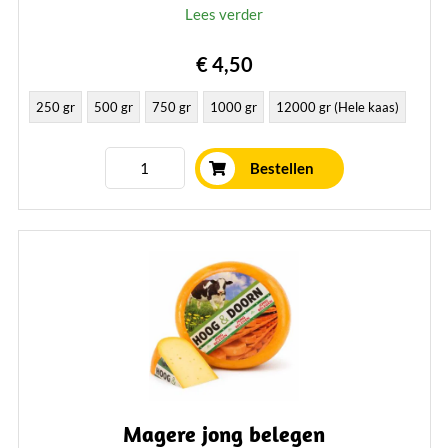
Lees verder
€ 4,50
250 gr
500 gr
750 gr
1000 gr
12000 gr (Hele kaas)
Bestellen
Magere jong belegen