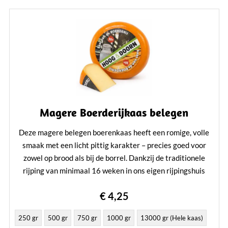
Magere Boerderijkaas belegen
Deze magere belegen boerenkaas heeft een romige, volle
smaak met een licht pittig karakter – precies goed voor
zowel op brood als bij de borrel. Dankzij de traditionele
rijping van minimaal 16 weken in ons eigen rijpingshuis
ontwikkelt de kaas een evenwichtige, rijke smaak waar
€ 4,25
echte kaasliefhebbers blij van worden.
Lees verder
250 gr
500 gr
750 gr
1000 gr
13000 gr (Hele kaas)