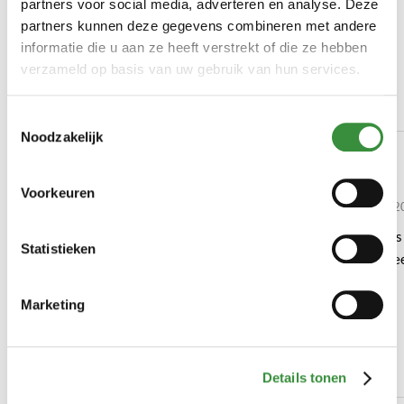
partners voor social media, adverteren en analyse. Deze
partners kunnen deze gegevens combineren met andere
informatie die u aan ze heeft verstrekt of die ze hebben
Ontdek wat klanten zeggen
verzameld op basis van uw gebruik van hun services.
over onze Magere kaas
Toestemmingsselectie
Noodzakelijk
Top
Heerlijk
Voorkeuren
Door Jan-Peter op 25-02-2021
Door Els op 03-05-
Eindelijk een magere kaas waar
Deze magere kaas 
Statistieken
smaak aan zit; de meeste 30+ kazen
zoals gewoonlijk e
lijken meer op plastic dan op kaas in
mijn beleving
Marketing
Details tonen