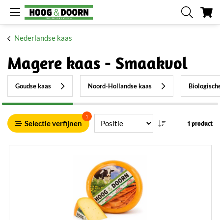
W
Nederlandse kaas
Magere kaas - Smaakvol
Goudse kaas
Noord-Hollandse kaas
Biologisch
1
Selectie verfijnen
1 product