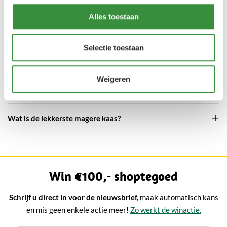
Veelgestelde vragen over
Alles toestaan
magere kaas
Selectie toestaan
Wat is magere kaas?
Weigeren
Is mozzarella magere kaas?
Wat is de lekkerste magere kaas?
Win €100,- shoptegoed
Schrijf u direct in voor de nieuwsbrief,
maak automatisch kans
en mis geen enkele actie meer!
Zo werkt de winactie.