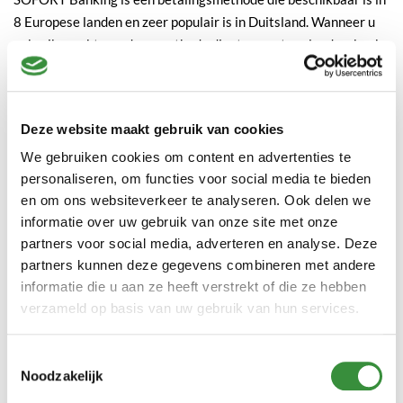
8 Europese landen en zeer populair is in Duitsland. Wanneer u
gebruik maakt van deze methode dient u eerst uw land en bank
te selecteren. Vervolgens komt u in het login-gedeelte van het
beveiligde betalingsformulier. U kunt uw betaling vervolgens
bevestigen met uw pincode of kaartlezer. Het aankoopbedrag
Deze website maakt gebruik van cookies
wordt gelijk van uw bankrekening afgeschreven. Vervolgens
wordt u weer teruggeleid naar onze website. Uw bestelling en
We gebruiken cookies om content en advertenties te
betaling zijn geslaagd.
personaliseren, om functies voor social media te bieden
en om ons websiteverkeer te analyseren. Ook delen we
SOFORT Banking is beschikbaar voor klanten met een rekening
informatie over uw gebruik van onze site met onze
in de volgende landen:
partners voor social media, adverteren en analyse. Deze
partners kunnen deze gegevens combineren met andere
Nederland
Zwitserland
informatie die u aan ze heeft verstrekt of die ze hebben
België
Polen
verzameld op basis van uw gebruik van hun services.
Duitsland
Italië
Oostenrijk
Spanje
Toestemmingsselectie
Noodzakelijk
Betalen met Giropay