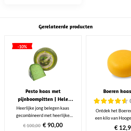
Gerelateerde producten
-10%
Pesto kaas met
Boeren kaas
pijnboompitten | Hele
kaas
Heerlijke jong belegen kaas
Ontdek het Boere
gecombineerd met heerlijke
een kilo van Hoog
groene pesto. Dankzij de
€ 90,00
– een romige, 
€ 100,00
€ 12,
toevoeging van basilicum,