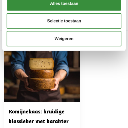
Alles toestaan
Merk
Hoogendoorn Kaas
Selectie toestaan
Lees meer
Weigeren
Onze producten in dit artikel
Komijnekaas: kruidige
klassieker met karakter