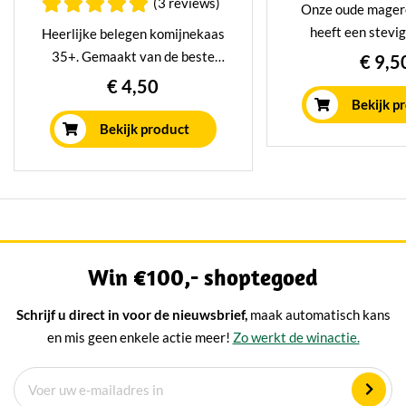
(3 reviews)
Onze oude mager
heeft een stevi
Heerlijke belegen komijnekaas
smaak en past per
35+. Gemaakt van de beste
€ 9,5
gezonde levensstij
magere melk. Minimaal 16
€ 4,50
jaar gerijpt in 
weken gerijpt in ons eigen
Bekijk p
rijpingshu
rijpingshuis, wat zorgt voor een
Bekijk product
milde nootachtige smaak.
Win €100,- shoptegoed
Schrijf u direct in voor de nieuwsbrief,
maak automatisch kans
en mis geen enkele actie meer!
Zo werkt de winactie.