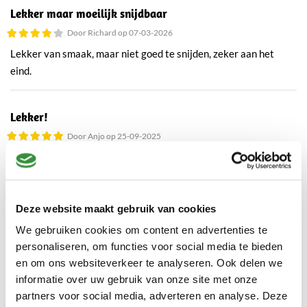
Lekker maar moeilijk snijdbaar
Door Richard op 07-03-2026
Lekker van smaak, maar niet goed te snijden, zeker aan het
eind.
Lekker!
Door Anjo op 25-09-2025
Ik koop deze altijd bij jullie kraam op de markt in Hoogvliet.
Door ziek zijn dus maar besteld.
Deze website maakt gebruik van cookies
Lekkerste komijnenkaas die er is
We gebruiken cookies om content en advertenties te
Door Bernard op 09-03-2025
personaliseren, om functies voor social media te bieden
Zalig, is heel oud recept, maar de lekkerste komijnenkaas die er
en om ons websiteverkeer te analyseren. Ook delen we
is.
informatie over uw gebruik van onze site met onze
partners voor social media, adverteren en analyse. Deze