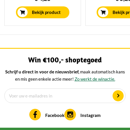
ons rijpingshuis. Bijzonder
kruidig van smaak.
smaakvol en lekker pittig,
weken gerijpt op 
Bekijk product
Bekijk p
ideaal voor de kaasplank of door
wijze.
warme gerechten.
Win €100,- shoptegoed
Schrijf u direct in voor de nieuwsbrief,
maak automatisch kans
en mis geen enkele actie meer!
Zo werkt de winactie.
Facebook
Instagram