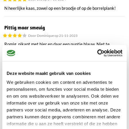
N heerlijke kaas, zowel op een broodje of op de borrelplank!
Pittig maar smeuig
Door Dominique op 21-11-2023
Romig, pikant met hier en daar een puntje blauw. Niet te
overheersend maar lekker schep zoals een pittige geitenkaas
hoort te zijn!
Deze website maakt gebruik van cookies
Heerlijke Hollandse geitenkaas
We gebruiken cookies om content en advertenties te
Door M. op 08-07-2023
personaliseren, om functies voor social media te bieden
Erg lekkere combinatie, blauwschimmel-geitenkaas, gewoon zo
en om ons websiteverkeer te analyseren. Ook delen we
uit het vuistje, maar ook lekker op tosti's....
informatie over uw gebruik van onze site met onze
partners voor social media, adverteren en analyse. Deze
partners kunnen deze gegevens combineren met andere
Lekker!
informatie die u aan ze heeft verstrekt of die ze hebben