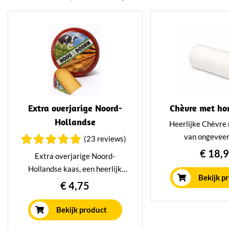
Extra overjarige Noord-
Chèvre met ho
Hollandse
Heerlijke Chèvre
van ongeveer 
(23 reviews)
Deze zoete Franse
€ 18,
Extra overjarige Noord-
gemaakt van gepas
Hollandse kaas, een heerlijk
geitenme
Bekijk p
authentiek streekproduct. Met
€ 4,75
een
heerlijke karakteristieke smaak
Bekijk product
van oude kaas. Minimaal 2 jaar