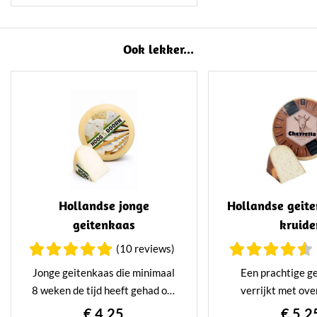
gerijpt in on eigen rijpingshuis,
maar toch nog bijzonder romig.
Ook lekker...
Hollandse jonge
Hollandse geit
geitenkaas
kruide
(10 reviews)
Jonge geitenkaas die minimaal
Een prachtige g
8 weken de tijd heeft gehad om
verrijkt met ove
op traditionele wijze te rijpen in
tuinkruiden. Heerl
€ 4,25
€ 5,2