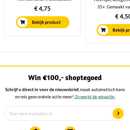
Uitermate geschikt voor
35+. Gemaakt va
€ 4,75
mensen met een zoutarm dieet.
magere melk. Mi
€ 4,5
weken gerijpt in
Bekijk product
rijpingshuis, wat z
Bekijk p
milde nootachti
Win €100,- shoptegoed
Schrijf u direct in voor de nieuwsbrief,
maak automatisch kans
en mis geen enkele actie meer!
Zo werkt de winactie.