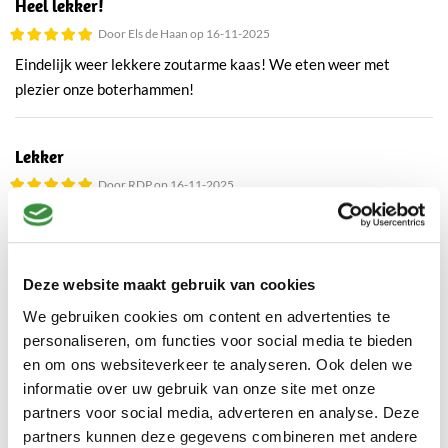
Heel lekker!
Door Els de Haan op 16-11-2025
Eindelijk weer lekkere zoutarme kaas! We eten weer met
plezier onze boterhammen!
Lekker
Door RDP op 16-11-2025
Voor zoutloze kaas , een heerlijk alternatief als je geen zout
mag.
Deze website maakt gebruik van cookies
Top product
We gebruiken cookies om content en advertenties te
Door J.H. op 21-10-2025
personaliseren, om functies voor social media te bieden
en om ons websiteverkeer te analyseren. Ook delen we
Geweldige service en fantastische kaas voor mensen zoals ik
informatie over uw gebruik van onze site met onze
die op een zoutarm dieet zijn gezet. Bijna nergens te krijgen,
partners voor social media, adverteren en analyse. Deze
maar wel bij Hoog & Doorn. Echt super!!!!
partners kunnen deze gegevens combineren met andere