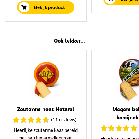
verschillende kaze
pijnboompitjes en knoflook
Bekijk product
gram. Perfect voor 
waant u zich in het Middellands
borrelavond of a
Zeegebied.
Ook lekker...
Zoutarme kaas Naturel
Magere be
komijne
(11 reviews)
Heerlijke zoutarme kaas bereid
met natriumarm dieetzout.
Heerlijke belegen