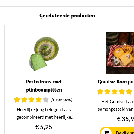
Gerelateerde producten
Pesto kaas met
Goudse Kaaspa
pijnboompitten
(9 reviews)
Het Goudse kaas
samengesteld van
Heerlijke jong belegen kaas
authentieke Gou
gecombineerd met heerlijke
€ 35,
Verpakt in een pra
groene pesto. Dankzij de
€ 5,25
bevat dit pak
toevoeging van basilicum,
Bekijk p