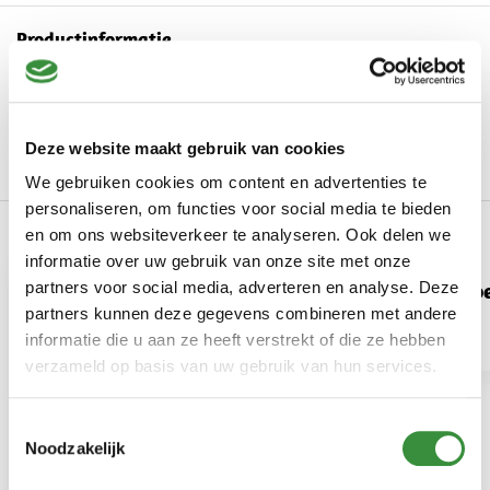
Productinformatie
Art.nr.
truffel-creme
Merk
Hoogendoorn Kaas
Deze website maakt gebruik van cookies
Lees meer
We gebruiken cookies om content en advertenties te
personaliseren, om functies voor social media te bieden
Onze producten in dit artikel
en om ons websiteverkeer te analyseren. Ook delen we
informatie over uw gebruik van onze site met onze
Alles wat je mo
partners voor social media, adverteren en analyse. Deze
partners kunnen deze gegevens combineren met andere
over tapenade
informatie die u aan ze heeft verstrekt of die ze hebben
verzameld op basis van uw gebruik van hun services.
Toestemmingsselectie
Noodzakelijk