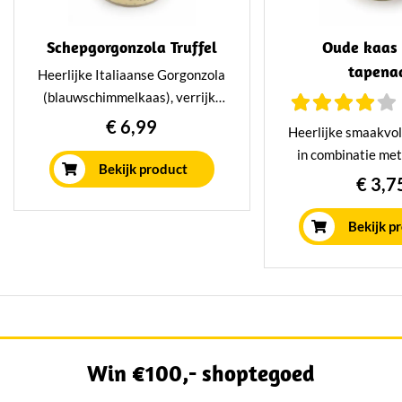
Schepgorgonzola Truffel
Oude kaas 
tapena
Heerlijke Italiaanse Gorgonzola
(blauwschimmelkaas), verrijkt
met truffel waardoor hij super
€ 6,99
Heerlijke smaakvol
lekker is. Heerlijk om mee te
in combinatie met
koken maar ook erg lekker op
Bekijk product
super lekkere tape
€ 3,7
een broodje, toastje of een
een toastje, sto
cracker. Verpakt per bakje van
cracker! Verpakt p
Bekijk p
150 gram.
150 gra
Win €100,- shoptegoed