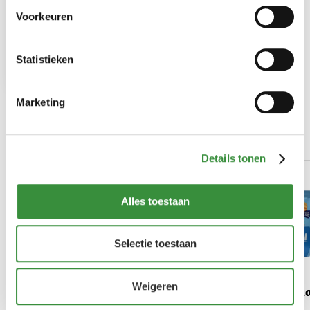
7x de lekkerste
Voorkeuren
truffelproducten bij
Hoogendoorn Kaas!
Statistieken
Marketing
Gerelateerde producten
Details tonen
Alles toestaan
Selectie toestaan
Weigeren
Pavesi Mais
Pavesi Cl