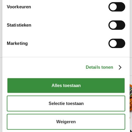
Voorkeuren
Ontdek jouw nieuwe
favoriete kazen met onze
Statistieken
kaaspakketten
Marketing
Gerelateerde producten
Details tonen
Alles toestaan
Selectie toestaan
Weigeren
Halloumi grillkaas
Pittige Noord-