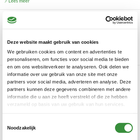
Lees meer
Productinformatie
Art.nr.
Geiten- en Schapenkaas Pakket Deluxe
Deze website maakt gebruik van cookies
Uw hoeveelheid
2500 gr
We gebruiken cookies om content en advertenties te
Lees meer
personaliseren, om functies voor social media te bieden
en om ons websiteverkeer te analyseren. Ook delen we
Onze producten in dit artikel
informatie over uw gebruik van onze site met onze
partners voor social media, adverteren en analyse. Deze
partners kunnen deze gegevens combineren met andere
informatie die u aan ze heeft verstrekt of die ze hebben
verzameld op basis van uw gebruik van hun services.
Toestemmingsselectie
Noodzakelijk