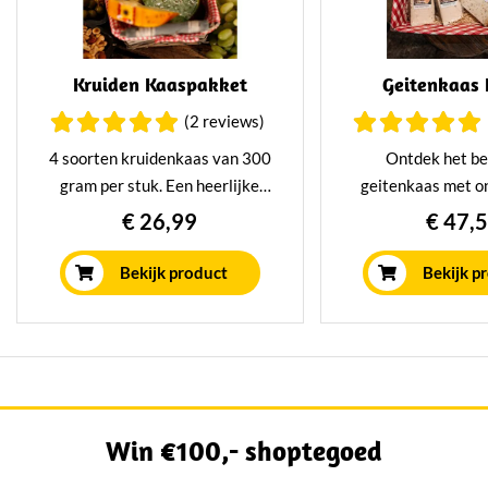
Kruiden Kaaspakket
Geitenkaas 
(2 reviews)
4 soorten kruidenkaas van 300
Ontdek het be
gram per stuk. Een heerlijke
geitenkaas met on
combinatie van verschillende
geitenkaas pakket
€ 26,99
€ 47,
kruiden kazen voor bij de borrel
een selectie van s
op de kaasplank.
ambachtelijke kaz
Bekijk product
Bekijk p
om te delen met 
familie. Bestel nu
romige, milde en p
van geitenkaas in
pakket
Win €100,- shoptegoed