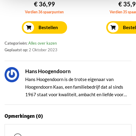
€ 36,99
€ 35,
Verdien 36 spaarpunten
Verdien 35 spaa
Bestellen
Bestel
Categorieën:
Alles over kazen
Geplaatst op:
2 Oktober 2023
Hans Hoogendoorn
Hans Hoogendoorn is de trotse eigenaar van
Hoogendoorn Kaas, een familiebedrijf dat al sinds
1967 staat voor kwaliteit, ambacht en liefde voor
kaas. Wat begon als een kleine kraam op de lokale
markt, is onder zijn leiding uitgegroeid tot een
Opmerkingen (
0
)
volwaardige kaasspeciaalzaak én succesvolle online
winkel met landelijke bezorging. Hans groeide op
tussen de boeren in het Groene Hart en heeft zijn vak