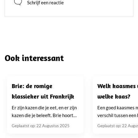
Schrijf een reactie
letterlijk geleerd vanaf de bron: op de boerderij, aan
de snijplank én in de winkel. Deze unieke combinatie
van praktijkervaring, productkennis en klantcontact
maakt hem tot een echte kaasspecialist. Hans deelt
in zijn blogs alles wat hij in de afgelopen decennia
heeft geleerd over kaas. Van traditionele Goudse
boerenkaas tot buitenlandse specialiteiten zoals
Ook interessant
Taleggio en Manchego, zijn kennis reikt verder dan de
standaard supermarktselectie.
Brie: de romige
Welk kaasmes 
klassieker uit Frankrijk
welke kaas?
Er zijn kazen die je eet, en er zijn
Een goed kaasmes 
kazen die je beleeft. Brie hoort
verschil tussen een
zonder twijfel in die laatste
plak en een perfecte
Geplaatst op: 22 Augustus 2025
Geplaatst op: 22 Augu
categorie. Het zachte, romige
nu een kaasplank sa