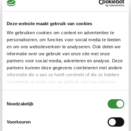
5. Geiten- en Schapenkaas
Pakket Deluxe
Deze website maakt gebruik van cookies
We gebruiken cookies om content en advertenties te
In dit gevulde pakket komen de smaken van geitenkaas en
personaliseren, om functies voor social media te bieden
schapenkaas met elkaar samen. We nodigen je uit om de unieke
en om ons websiteverkeer te analyseren. Ook delen we
smaakprofielen van maar liefst 9 soorten kazen te ontdekken.
informatie over uw gebruik van onze site met onze
Van romige geitenkaas met verse kruiden tot de intense en
partners voor social media, adverteren en analyse. Deze
complexe smaken van oude schapenkaas, dit pakket zorgt voor
partners kunnen deze gegevens combineren met andere
een onvergetelijke culinaire ervaring.
informatie die u aan ze heeft verstrekt of die ze hebben
verzameld op basis van uw gebruik van hun services.
Bekijk het Geiten- en Schapenkaas Pakket Deluxe >
Een kaaspakket als cadeau
Toestemmingsselectie
Noodzakelijk
voor jezelf of iemand anders
Voorkeuren
Al onze kaaspakketten zijn ook een uitstekend geschenk voor
alle kaasliefhebbers in je leven. Trakteer jezelf of iemand