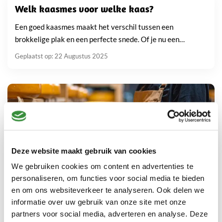
Welk kaasmes voor welke kaas?
Een goed kaasmes maakt het verschil tussen een
brokkelige plak en een perfecte snede. Of je nu een
kaasplank samenstelt of gewoon een stuk kaas...
Geplaatst op: 22 Augustus 2025
Deze website maakt gebruik van cookies
We gebruiken cookies om content en advertenties te
personaliseren, om functies voor social media te bieden
en om ons websiteverkeer te analyseren. Ook delen we
Goudse kaas: Nederlands trots in iedere hap
informatie over uw gebruik van onze site met onze
partners voor social media, adverteren en analyse. Deze
Goudse kaas is meer dan een plak op brood of een blokje bij