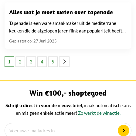
Alles wat je moet weten over tapenade
Tapenade is een ware smaakmaker uit de mediterrane
keuken die de afgelopen jaren flink aan populariteit heeft
gewonnen. Wie eenmaal heeft geproefd van deze rijke...
Geplaatst op: 27 Juni 2025
Pagina
U lees momenteel pagina
Pagina
Pagina
Pagina
Pagina
Pagina
Volgende
1
2
3
4
5
Win €100,- shoptegoed
Schrijf u direct in voor de nieuwsbrief,
maak automatisch kans
en mis geen enkele actie meer!
Zo werkt de winactie.