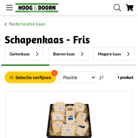
W
Nederlandse kaas
Schapenkaas - Fris
Geitenkaas
Boeren kaas
Magere kaas
1
Selectie verfijnen
1 product