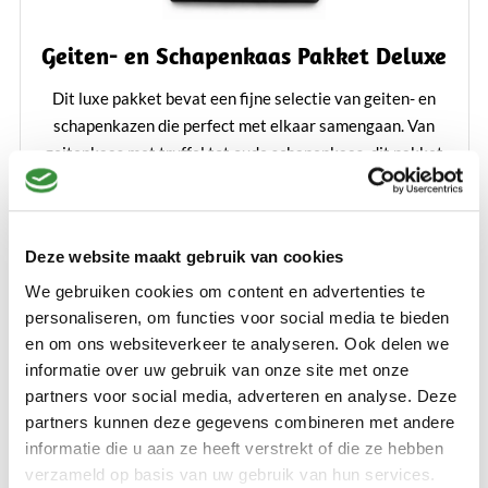
Geiten- en Schapenkaas Pakket Deluxe
Dit luxe pakket bevat een fijne selectie van geiten- en
schapenkazen die perfect met elkaar samengaan. Van
geitenkaas met truffel tot oude schapenkaas, dit pakket
biedt een verrukkelijke variatie aan smaken. Ons Geiten-
en Schapenkaas Pakket is een geweldig cadeau voor
€ 59,99
kaasliefhebbers en een heerlijke traktatie voor jezelf.
Deze website maakt gebruik van cookies
Lees verder
We gebruiken cookies om content en advertenties te
Bestellen
personaliseren, om functies voor social media te bieden
en om ons websiteverkeer te analyseren. Ook delen we
informatie over uw gebruik van onze site met onze
partners voor social media, adverteren en analyse. Deze
Toon
partners kunnen deze gegevens combineren met andere
informatie die u aan ze heeft verstrekt of die ze hebben
Ontdek wat klanten zeggen
verzameld op basis van uw gebruik van hun services.