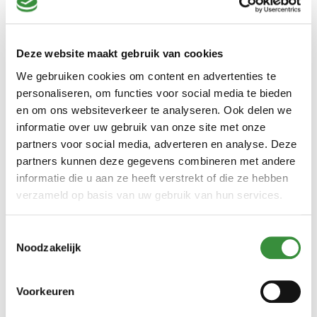
Deze website maakt gebruik van cookies
We gebruiken cookies om content en advertenties te
personaliseren, om functies voor social media te bieden
en om ons websiteverkeer te analyseren. Ook delen we
Geiten- en Schapenkaas Pakket Deluxe
informatie over uw gebruik van onze site met onze
partners voor social media, adverteren en analyse. Deze
Dit luxe pakket bevat een fijne selectie van geiten- en
partners kunnen deze gegevens combineren met andere
schapenkazen die perfect met elkaar samengaan. Van
informatie die u aan ze heeft verstrekt of die ze hebben
geitenkaas met truffel tot oude schapenkaas, dit pakket
verzameld op basis van uw gebruik van hun services.
biedt een verrukkelijke variatie aan smaken. Ons Geiten-
en Schapenkaas Pakket is een geweldig cadeau voor
Toestemmingsselectie
€ 59,99
kaasliefhebbers en een heerlijke traktatie voor jezelf.
Noodzakelijk
Lees verder
Bestellen
Voorkeuren