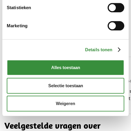
Statistieken
Toon
Marketing
Ontdek wat klanten zeggen
over onze Schapenkaas
Details tonen
Heerlijke romige kaas!
Echt heerlijk.
Alles toestaan
Door Marjolein op 07-04-2021
Door Nicole op 23-0
Selectie toestaan
Deze schapenkaas smaakt erg goed.
Lekker en vol van
Onze kinderen zijn er ook dol op.
schapenkaas. Echt
Weigeren
Heerlijk romig!
Veelgestelde vragen over