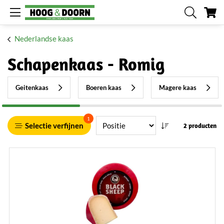
W
Nederlandse kaas
Schapenkaas - Romig
Geitenkaas
Boeren kaas
Magere kaas
1
Selectie verfijnen
2 producten