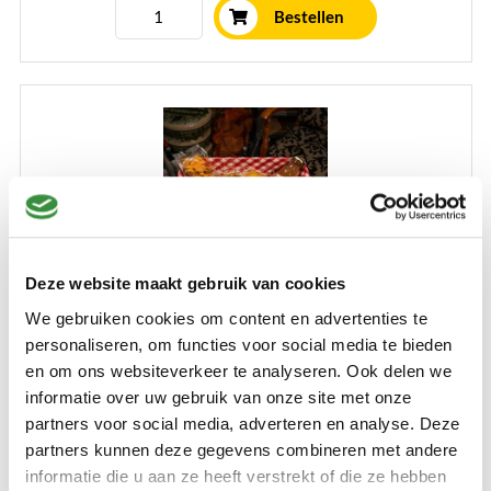
Bestellen
Deze website maakt gebruik van cookies
Kruiden Kaaspakket Luxe
We gebruiken cookies om content en advertenties te
personaliseren, om functies voor social media te bieden
Met vier speciale kruidenkazen van elk 300 gram en drie
en om ons websiteverkeer te analyseren. Ook delen we
delicatesses vult dit pakket tot in de puntes jouw
informatie over uw gebruik van onze site met onze
borrelplank. Of kies ervoor om dit pakket cadeau te geven.
partners voor social media, adverteren en analyse. Deze
Perfect voor liefhebbers van kaas en culinaire lekkernijen.
partners kunnen deze gegevens combineren met andere
Lees verder
informatie die u aan ze heeft verstrekt of die ze hebben
€ 37,99