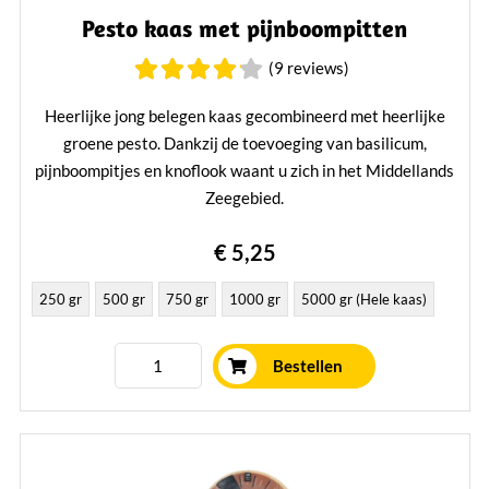
Pesto kaas met pijnboompitten
(9 reviews)
Heerlijke jong belegen kaas gecombineerd met heerlijke
groene pesto. Dankzij de toevoeging van basilicum,
pijnboompitjes en knoflook waant u zich in het Middellands
Zeegebied.
Lees verder
€ 5,25
250 gr
500 gr
750 gr
1000 gr
5000 gr (Hele kaas)
Bestellen