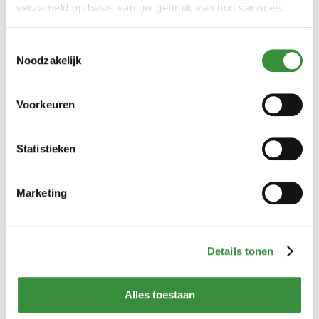
verzameld op basis van uw gebruik van hun services.
Bestellen
Toestemmingsselectie
Noodzakelijk
Voorkeuren
Statistieken
Marketing
Geitenkaas Pakket
Details tonen
(2 reviews)
Ontdek het beste van geitenkaas met ons heerlijke
Alles toestaan
geitenkaas pakket! Geniet van een selectie van smakelijke