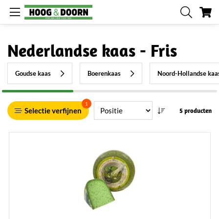
W
Nederlandse kaas - Fris
Goudse kaas
Boerenkaas
Noord-Hollandse kaa
1
Selectie verfijnen
5 producten