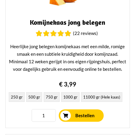
Komijnekaas jong belegen
(22 reviews)
Heerlijke jong belegen komijnekaas met een milde, romige
smaak en een subtiele kruidigheid door komijnzaad.
Minimaal 12 weken gerijpt in ons eigen rijpingshuis, perfect
voor dagelijks gebruik en eenvoudig online te bestellen.
Smaakprofiel:
mild en licht kruidig
€ 3,99
Rijping:
jong belegen (± 12 weken)
Structuur:
smeuïg en makkelijk te snijden
250 gr
500 gr
750 gr
1000 gr
11000 gr (Hele kaas)
Lees verder
Bestellen