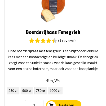
Boerderijkaas Fenegriek
(9 reviews)
Onze boerderijkaas met fenegriek is een bijzonder lekkere
kaas met een nootachtige en kruidige smaak. De fenegriek
zorgt voor een unieke smaak wat de kaas geschikt maakt
voor een bruine boterham, maar ook voor een kaasplankje
is deze kaas een topper.
€ 5,25
Lees verder
250 gr
500 gr
750 gr
1000 gr
Bestellen