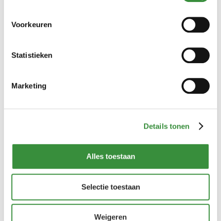
(12 reviews)
Voorkeuren
De Leerdammer kaas is een van de bekendste gatenkazen
van Nederland. Heerlijk mild, zoet en nootachtig van smaak.
Statistieken
Lees verder
Marketing
€ 6,99
500 gr
750 gr
1000 gr
11000 gr (Hele kaas)
Details tonen
Bestellen
Alles toestaan
Selectie toestaan
Weigeren