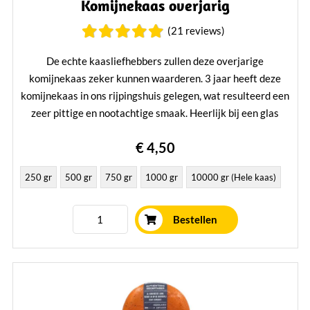
Komijnekaas overjarig
(21 reviews)
De echte kaasliefhebbers zullen deze overjarige
komijnekaas zeker kunnen waarderen. 3 jaar heeft deze
komijnekaas in ons rijpingshuis gelegen, wat resulteerd een
zeer pittige en nootachtige smaak. Heerlijk bij een glas
port.
€ 4,50
Lees verder
250 gr
500 gr
750 gr
1000 gr
10000 gr (Hele kaas)
Bestellen