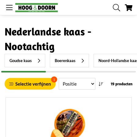
W
Nederlandse kaas -
Nootachtig
Goudse kaas
Boerenkaas
Noord-Hollandse kaa
1
Selectie verfijnen
19 producten