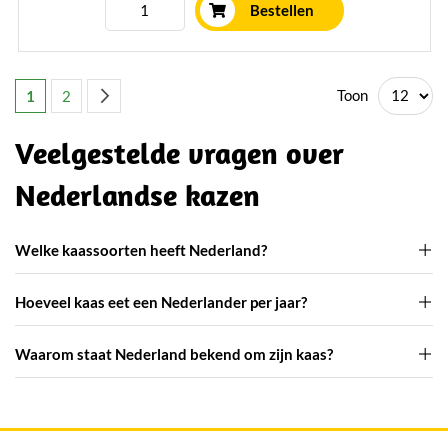
Bestellen
Pagina
U lees momenteel pagina
Pagina
Pagina
Volgende
Toon
1
2
Veelgestelde vragen over
Nederlandse kazen
Welke kaassoorten heeft Nederland?
Hoeveel kaas eet een Nederlander per jaar?
Waarom staat Nederland bekend om zijn kaas?