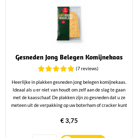
Gesneden Jong Belegen Komijnekaas
(7 reviews)
Heerlijke in plakken gesneden jong belegen komijnekaas.
Ideaal als u er niet van houdt om zelf aan de slag te gaan
met de kaasschaaf. De plakken zijn zo gesneden dat u ze
meteen uit de verpakking op uw boterham of cracker kunt
doen! Verpakt per 230 gram.
€ 3,75
Lees verder