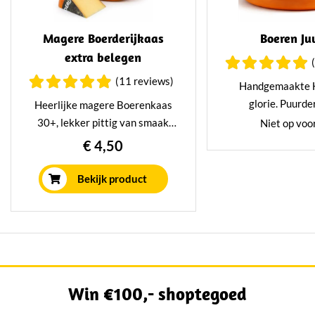
Magere Boerderijkaas
Boeren Ju
extra belegen
(11 reviews)
Handgemaakte 
glorie. Puurde
Heerlijke magere Boerenkaas
Boerenkaas Juweel 
30+, lekker pittig van smaak
Niet op voo
worden. Heerlij
maar met minder vet. Deze
€ 4,50
zachte kaas gemaa
kazen rijpen minimaal minimaal
melk. Met recht e
20 weken in ons rijpinshuis.
Bekijk product
onder de k
Win €100,- shoptegoed