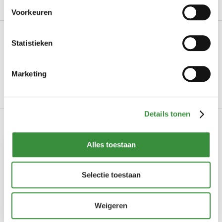
Voorkeuren
Productinformatie
Statistieken
Art.nr.
0056
Marketing
Merk
Hoogendoorn Kaas
Lees meer
Details tonen
Onze producten in dit artikel
Alles toestaan
Selectie toestaan
Weigeren