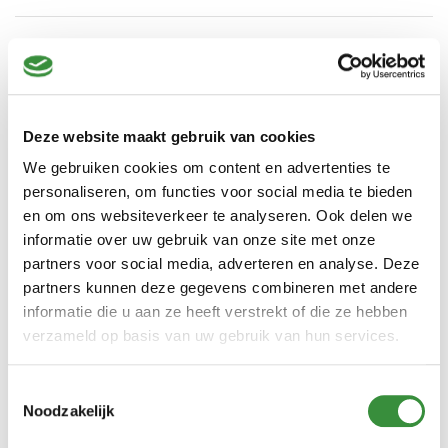
Heerlijk en romig!
Door Marisol op 01-07-2023
Genieten van deze graskaas. Lekker op brood maar ook op het
Deze website maakt gebruik van cookies
vuistje!
We gebruiken cookies om content en advertenties te
personaliseren, om functies voor social media te bieden
Heel lekker perfect
en om ons websiteverkeer te analyseren. Ook delen we
Door Annet op 25-06-2023
informatie over uw gebruik van onze site met onze
partners voor social media, adverteren en analyse. Deze
Verschillende kaas besteld maar iedere week zeker de
partners kunnen deze gegevens combineren met andere
lentekaas erbij deze is zo heerlijk
informatie die u aan ze heeft verstrekt of die ze hebben
verzameld op basis van uw gebruik van hun services.
Heerlijk
Door J.J. op 01-07-2022
Toestemmingsselectie
Noodzakelijk
Deze smaakt echt heerlijk met alles, je blijft er van eten ! !