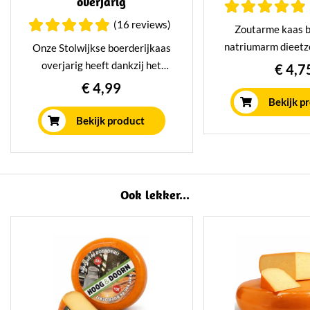
overjarig
(16 reviews)
Zoutarme kaas b
natriumarm dieetzo
Onze Stolwijkse boerderijkaas
romig en kruidig
overjarig heeft dankzij het
€ 4,7
toevoeging van ko
traditionele rijpingsproces een
€ 4,99
heerlijk robuust en intens
Bekijk p
karakter, zit vol met
Bekijk product
zoutkristallen en brokkelige
structuur.
Ook lekker...