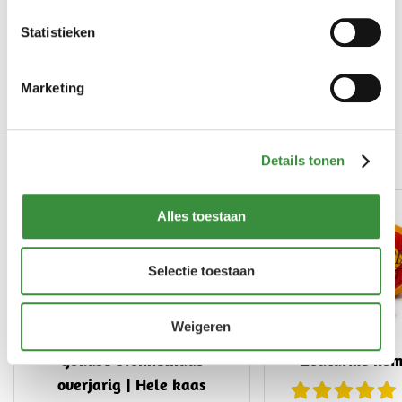
Productinformatie
Statistieken
Art.nr.
0062-1001
Merk
Hoogendoorn Kaas
Marketing
Lees meer
Gerelateerde producten
Details tonen
Alles toestaan
-10%
Selectie toestaan
Weigeren
Goudse brokkelkaas
Zoutarme kom
overjarig | Hele kaas