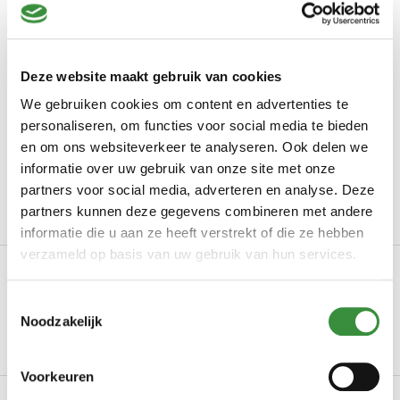
Op voorraad
Meer dan 90 jaar ervaring: Kaasmeesters sinds
1934
Deze website maakt gebruik van cookies
Vóór 14:00 uur besteld
, binnen 24 uur verzonden
We gebruiken cookies om content en advertenties te
personaliseren, om functies voor social media te bieden
Proef en bestel iedere week op onze
marktlocaties
en om ons websiteverkeer te analyseren. Ook delen we
Met de
grootste zorg verpakt
informatie over uw gebruik van onze site met onze
partners voor social media, adverteren en analyse. Deze
Geen minimale orderprijs!
partners kunnen deze gegevens combineren met andere
informatie die u aan ze heeft verstrekt of die ze hebben
verzameld op basis van uw gebruik van hun services.
Omschrijving
Chèvre met honing heel Chèvre is de Franse benaming
Toestemmingsselectie
Noodzakelijk
voor geitenkaas. De Franse kaas wordt gemaak...
Lees meer
Voorkeuren