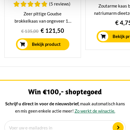
(5 reviews)
Zoutarme kaas b
natriumarm dieetzo
Zeer pittige Goudse
romig en kruidig
brokkelkaas van ongeveer 10
€ 4,7
toevoeging van ko
kilo. Minimaal 3 jaar gerijpt in
€ 121,50
€ 135,00
ons eigen traditionele
Bekijk p
rijpingshuis. Heerlijk voor bij de
Bekijk product
borrel of gewoon lekker uit het
vuistje.
Win €100,- shoptegoed
Schrijf u direct in voor de nieuwsbrief,
maak automatisch kans
en mis geen enkele actie meer!
Zo werkt de winactie.