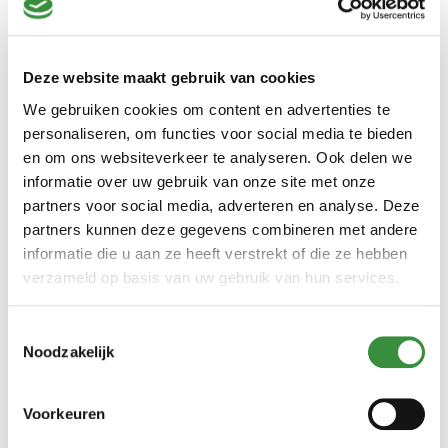
Door Shenenee op 27-08-2025
De kaas is zacht, romigen zilt, zonde om hem op een toastje te
smeren. Gewoon kleine stukjes afsnijden en naast een goed glas
Deze website maakt gebruik van cookies
whiskey opzuigen.
We gebruiken cookies om content en advertenties te
personaliseren, om functies voor social media te bieden
en om ons websiteverkeer te analyseren. Ook delen we
Heerlijk romig en pittig
informatie over uw gebruik van onze site met onze
Door Ines op 02-04-2025
partners voor social media, adverteren en analyse. Deze
Lekkere blauwe kaas, pittig maar niet te scherp, romig.
partners kunnen deze gegevens combineren met andere
Iedereen is enthousiast!
informatie die u aan ze heeft verstrekt of die ze hebben
verzameld op basis van uw gebruik van hun services.
Weer grandioos
Toestemmingsselectie
Door Nannette op 28-12-2024
Noodzakelijk
Voor Kerst een kaasplank als toetje, de Saint Agur was snel op.
Perfect kaasje.
Voorkeuren