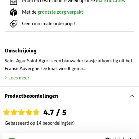
Proef en bestel iedere week op onze
marktlocaties
Met de
grootste zorg verpakt
Geen minimale orderprijs!
Omschrijving
Saint Agur Saint Agur is een blauwaderkaasje afkomstig uit het
Franse Auvergne. De kaas wordt gema...
Lees meer
Productbeoordelingen
4.7 / 5
Gebasseerd op 14 beoordeling(en)
De beste 'smelt in je mondkaas' die er is.