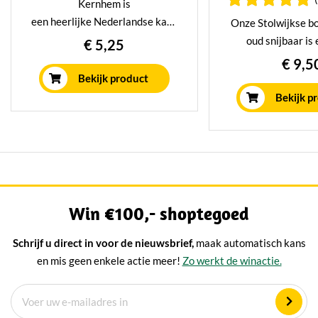
Kernhem is
een heerlijke Nederlandse kaas
Onze Stolwijkse b
met een gewassenkorst.
oud snijbaar is
€ 5,25
Hierdoor heeft de kaas een licht
traktatie vo
€ 9,5
pikante en romige smaak.
kaasliefhebber. M
Bekijk product
jaar gerijpt in ons
Bekijk p
rijpingshuis. Heerl
kaas die u zal ov
Fantastisch voor o
ook een ware trak
kaasplank
Win €100,- shoptegoed
Schrijf u direct in voor de nieuwsbrief,
maak automatisch kans
en mis geen enkele actie meer!
Zo werkt de winactie.