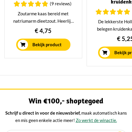
kruidenk
(9 reviews)
Zoutarme kaas bereid met
natriumarm dieetzout. Heerlijk
De lekkerste Hol
romig en kruidig dankzij de
belegen kruidenka
€ 4,75
toevoeging van komijnzaadjes.
met heerlijke verse
€ 5,2
combinatie die resu
Bekijk product
jong belegen ka
Bekijk p
kruidig mild k
Win €100,- shoptegoed
Schrijf u direct in voor de nieuwsbrief,
maak automatisch kans
en mis geen enkele actie meer!
Zo werkt de winactie.