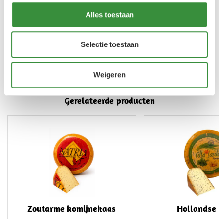
Productinformatie
Alles toestaan
Art.nr.
0073-1001H
Selectie toestaan
Merk
Hoogendoorn Kaas
Lees meer
Weigeren
Gerelateerde producten
Zoutarme komijnekaas
Hollandse 