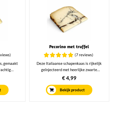
Pecorino met truffel
eviews)
(7 reviews)
as, gemaakt
Deze Italiaanse schapenkaas is rijkelijk
rachtig
geïnjecteerd met heerlijke zwarte
rmd wordt
truffels. Een unieke delicatesse met een
€ 4,99
itermate
intens pittig karakter. Een ware
, maar ook
sensatie voor de echte kaasliefhebber.
t
Bekijk product
chillende