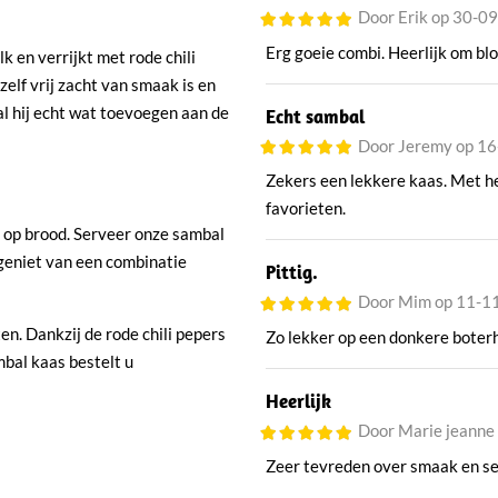
Door Erik op 30-0
Erg goeie combi. Heerlijk om blo
 en verrijkt met rode chili
elf vrij zacht van smaak is en
zal hij echt wat toevoegen aan de
Echt sambal
Door Jeremy op 1
Zekers een lekkere kaas. Met hee
favorieten.
r op brood. Serveer onze sambal
geniet van een combinatie
Pittig.
Door Mim op 11-1
n. Dankzij de rode chili pepers
Zo lekker op een donkere boter
mbal kaas bestelt u
Heerlijk
Door Marie jeanne
Zeer tevreden over smaak en ser