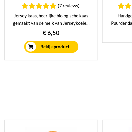
(7 reviews)
Jersey kaas, heerlijke biologische kaas
Handge
gemaakt van de melk van Jerseykoeien.
Puurder d
Heerlijk vol romig van smaak. Minimaal
het niet
€ 6,50
8 weken gerijpt op traditionele wijze.
zachte ka
Met recht 
Bekijk product