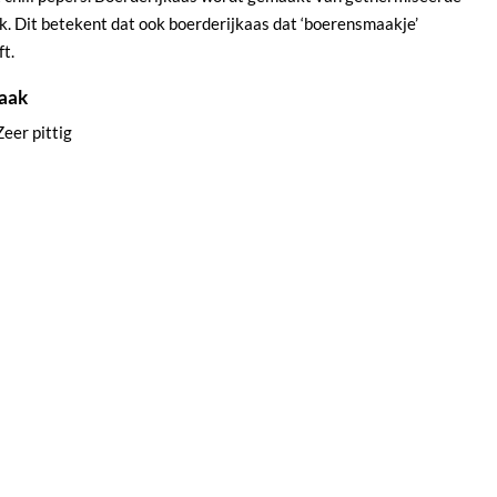
k. Dit betekent dat ook boerderijkaas dat ‘boerensmaakje’
ft.
aak
Zeer pittig