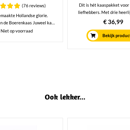
Dit is hét kaaspakket voor 
(76 reviews)
liefhebbers. Met drie heerli
maakte Hollandse glorie.
kazen, huisgemaakte truf
€ 36,99
an de Boerenkaas Juweel kan
knapperige Gran Pavesi en tr
 worden. Heerlijke fluweel
Niet op voorraad
Perfect om een borrelpla
Bekijk produc
as gemaakt van verse melk.
vullen of om als cadeau t
een juweeltje onder de kazen!
Ook lekker...