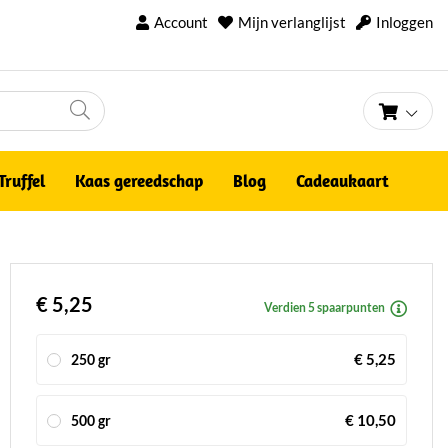
Account
Mijn verlanglijst
Inloggen
Winke
Truffel
Kaas gereedschap
Blog
Cadeaukaart
€ 5,25
Verdien 5 spaarpunten
€ 5,25
250 gr
€ 10,50
500 gr