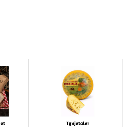
ket
Tynjetaler