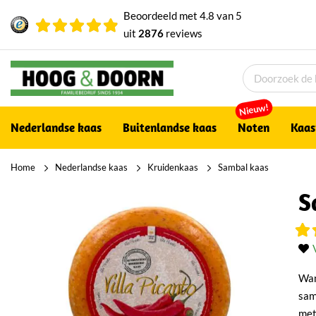
Beoordeeld met
4.8
van
5
uit
2876
reviews
Nieuw!
Nederlandse kaas
Buitenlandse kaas
Noten
Kaas
Home
Nederlandse kaas
Kruidenkaas
Sambal kaas
S
Wan
sam
met