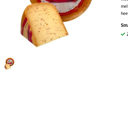
mel
hee
Sm