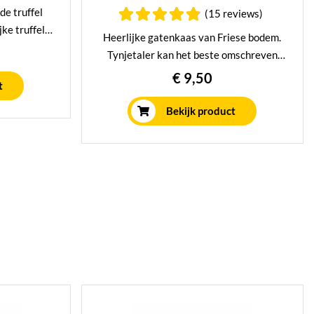
de truffel
(15 reviews)
jke truffel
Heerlijke gatenkaas van Friese bodem.
felcrème,
Tynjetaler kan het beste omschreven
uffelchips.
worden als een heerlijke nootachtige
€ 9,50
nk mee te
t
kaas met een verfijnde stallige smaak.
e geven!
Bekijk product