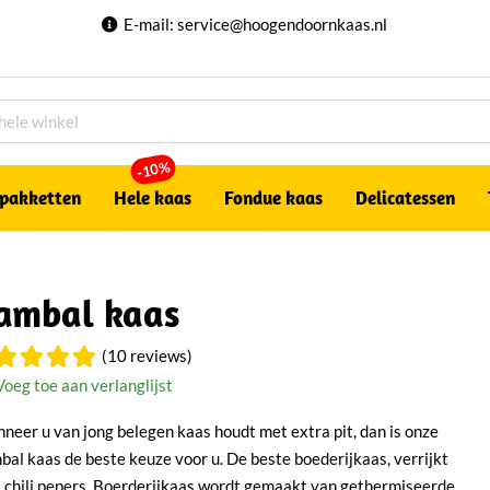
E-mail:
service@hoogendoornkaas.nl
-10%
pakketten
Hele kaas
Fondue kaas
Delicatessen
ambal kaas
(10 reviews)
Voeg toe aan verlanglijst
neer u van jong belegen kaas houdt met extra pit, dan is onze
bal kaas de beste keuze voor u. De beste boederijkaas, verrijkt
 chili pepers. Boerderijkaas wordt gemaakt van gethermiseerde