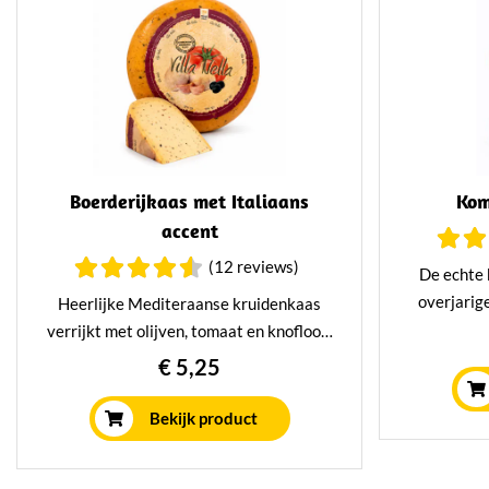
Boerderijkaas met Italiaans
Kom
accent
(12 reviews)
De echte 
overjarig
Heerlijke Mediteraanse kruidenkaas
waard
verrijkt met olijven, tomaat en knoflook.
komijnekaas
Jong belegen kaas met een kruidig en
€ 5,25
wat resu
pittig karakter.
nootachtige
Bekijk product