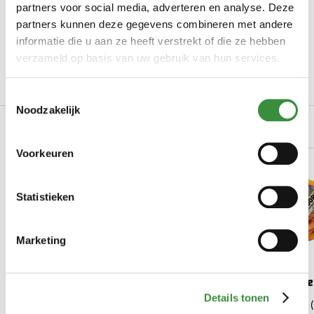
Productinformatie
partners voor social media, adverteren en analyse. Deze
partners kunnen deze gegevens combineren met andere
Art.nr.
0019-1001
informatie die u aan ze heeft verstrekt of die ze hebben
verzameld op basis van uw gebruik van hun services.
Merk
Hoogendoorn Kaas
Lees meer
Toestemmingsselectie
Noodzakelijk
Gerelateerde producten
Voorkeuren
-10%
Statistieken
Marketing
Jersey kaas extra belegen
Pittige mage
Details tonen
| Hele kaas