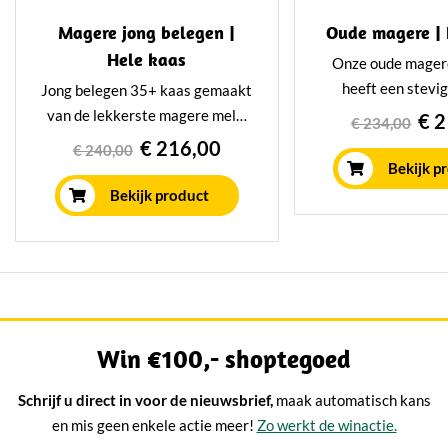
Magere jong belegen |
Oude magere | 
Hele kaas
Onze oude mager
heeft een stevi
Jong belegen 35+ kaas gemaakt
smaak en past per
van de lekkerste magere melk.
€ 
€ 234,00
gezonde levenss
Dit pracht exemplaar van 14
€ 216,00
€ 240,00
prachtige hele kaa
kilo heeft minimaal 12 weken
Bekijk p
wordt minimaal 1 ja
gerijpt in ons eigen rijpingshuis
Bekijk product
ons eigen rijpi
op traditionele wijze.
Win €100,- shoptegoed
Schrijf u direct in voor de nieuwsbrief,
maak automatisch kans
en mis geen enkele actie meer!
Zo werkt de winactie.