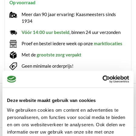
Op voorraad
Meer dan 90 jaar ervaring: Kaasmeesters sinds
1934
Vóór 14:00 uur besteld
, binnen 24 uur verzonden
Proef en bestel iedere week op onze
marktlocaties
Met de
grootste zorg verpakt
Geen minimale orderprijs!
Omschrijving
Deze website maakt gebruik van cookies
Pittige magere hele kaas Dé uitkomst voor iedere
kaasliefhebber, die toch een beetje op de lijn wi...
We gebruiken cookies om content en advertenties te
personaliseren, om functies voor social media te bieden
Lees meer
en om ons websiteverkeer te analyseren. Ook delen we
informatie over uw gebruik van onze site met onze