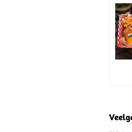
Veelg