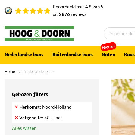
Beoordeeld met
4.8
van
5
uit
2876
reviews
Nieuw!
Nederlandse kaas
Buitenlandse kaas
Noten
Kaas
Home
Nederlandse kaas
Gekozen filters
Herkomst
Noord-Holland
Vetgehalte
48+ kaas
Alles wissen