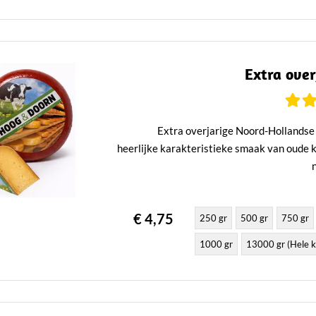
Extra ove
Extra overjarige Noord-Hollandse 
heerlijke karakteristieke smaak van oude ka
€ 4,75
250 gr
500 gr
750 gr
1000 gr
13000 gr (Hele k