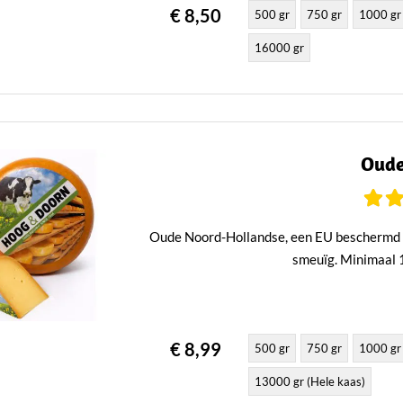
€ 8,50
500 gr
750 gr
1000 gr
16000 gr
Oude
Oude Noord-Hollandse, een EU beschermd s
smeuïg. Minimaal 1 
€ 8,99
500 gr
750 gr
1000 gr
13000 gr (Hele kaas)