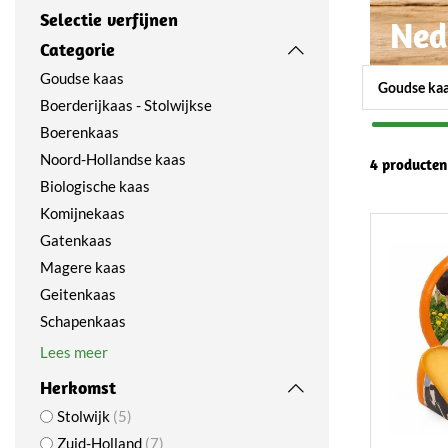
Selectie verfijnen
Ned
Categorie
Goudse kaas
Goudse ka
Boerderijkaas - Stolwijkse
Boerenkaas
Noord-Hollandse kaas
4 producten
Biologische kaas
Komijnekaas
Gatenkaas
Magere kaas
Geitenkaas
Schapenkaas
Lees meer
Herkomst
Stolwijk
5
Zuid-Holland
7