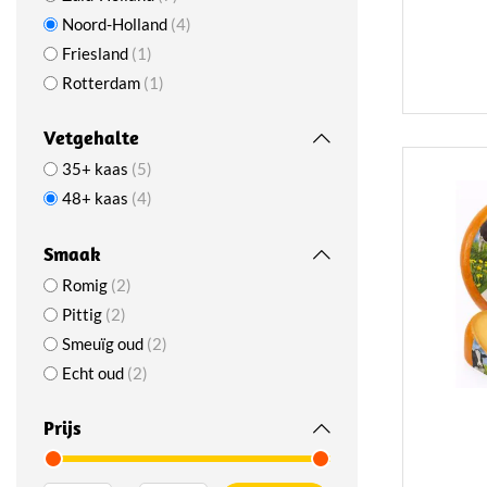
Noord-Holland
4
Friesland
1
Rotterdam
1
Vetgehalte
35+ kaas
5
48+ kaas
4
Smaak
Romig
2
Pittig
2
Smeuïg oud
2
Echt oud
2
Prijs