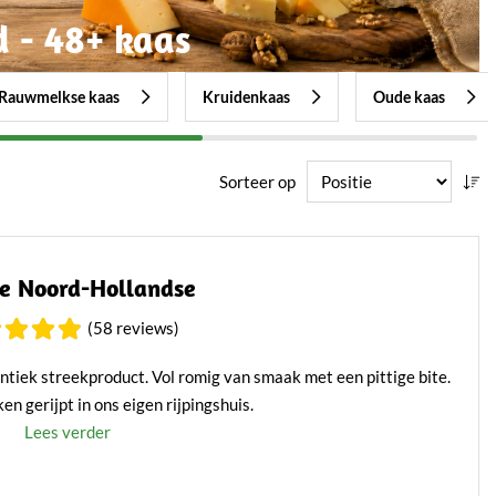
 - 48+ kaas
Rauwmelkse kaas
Kruidenkaas
Oude kaas
Sorteer op
ge Noord-Hollandse
(58 reviews)
ntiek streekproduct. Vol romig van smaak met een pittige bite.
n gerijpt in ons eigen rijpingshuis.
Lees verder