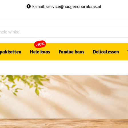
E-mail:
service@hoogendoornkaas.nl
-10%
pakketten
Hele kaas
Fondue kaas
Delicatessen