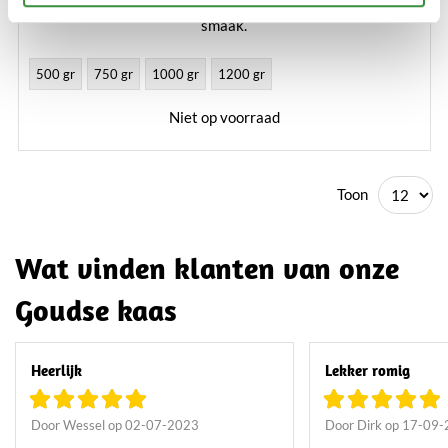
smaak.
Lees verder
500 gr
750 gr
1000 gr
1200 gr
Niet op voorraad
Toon
Wat vinden klanten van onze
Goudse kaas
Heerlijk
Lekker romig
Door Wessel op 02-07-2023
Door Dirk op 17-09