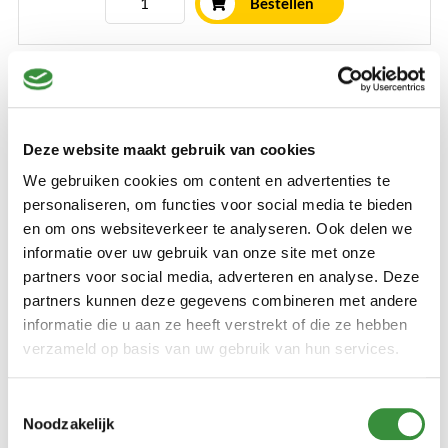
Bestellen
Deze website maakt gebruik van cookies
We gebruiken cookies om content en advertenties te
personaliseren, om functies voor social media te bieden
en om ons websiteverkeer te analyseren. Ook delen we
informatie over uw gebruik van onze site met onze
Gesneden Jong Belegen
partners voor social media, adverteren en analyse. Deze
partners kunnen deze gegevens combineren met andere
Heerlijke in plakken gesneden jong belegen kaas. Ideaal als
informatie die u aan ze heeft verstrekt of die ze hebben
u er niet van houdt om zelf aan de slag te gaan met de
verzameld op basis van uw gebruik van hun services.
kaasschaaf. De plakken zijn zo gesneden dat u ze meteen uit
de verpakking op uw boterham of cracker kunt doen!
Toestemmingsselectie
Verpakt per 230 gram.
Noodzakelijk
€ 3,99
Lees verder