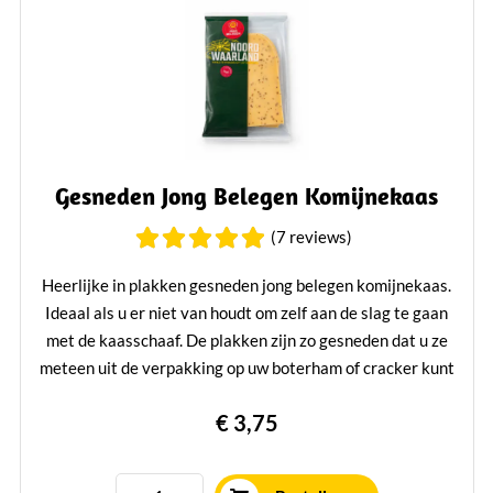
Gesneden Jong Belegen Komijnekaas
(7 reviews)
Heerlijke in plakken gesneden jong belegen komijnekaas.
Ideaal als u er niet van houdt om zelf aan de slag te gaan
met de kaasschaaf. De plakken zijn zo gesneden dat u ze
meteen uit de verpakking op uw boterham of cracker kunt
doen! Verpakt per 230 gram.
€ 3,75
Lees verder