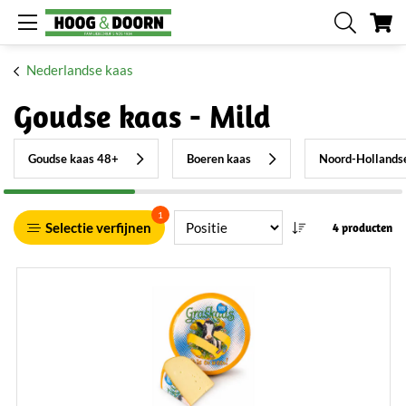
W
Nederlandse kaas
Goudse kaas - Mild
Goudse kaas 48+
Boeren kaas
Noord-Hollands
1
Selectie verfijnen
4 producten