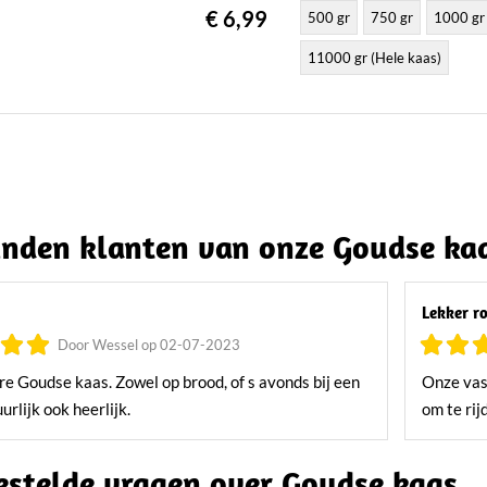
€ 6,99
500 gr
750 gr
1000 gr
11000 gr (Hele kaas)
nden klanten van onze Goudse ka
Lekker r
Door Wessel op 02-07-2023
re Goudse kaas. Zowel op brood, of s avonds bij een
Onze vas
urlijk ook heerlijk.
om te rij
estelde vragen over Goudse kaas