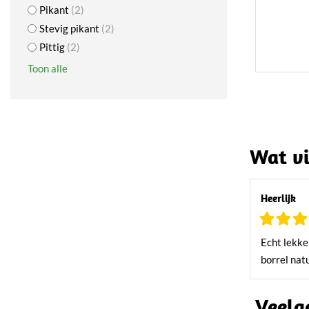
Pikant
2
Stevig pikant
2
Pittig
2
Toon alle
Wat vi
Heerlijk
Echt lekke
borrel natu
Veelg