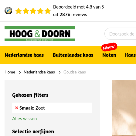
Beoordeeld met
4.8
van
5
uit
2876
reviews
Nieuw!
Nederlandse kaas
Buitenlandse kaas
Noten
Kaas
Home
Nederlandse kaas
Goudse kaas
Gekozen filters
Smaak
Zoet
Alles wissen
Selectie verfijnen