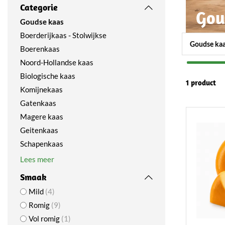
Categorie
Gou
Goudse kaas
Boerderijkaas - Stolwijkse
Goudse ka
Boerenkaas
Noord-Hollandse kaas
Biologische kaas
1 product
Komijnekaas
Gatenkaas
Magere kaas
Geitenkaas
Schapenkaas
Lees meer
Smaak
Mild
4
Romig
9
Vol romig
1