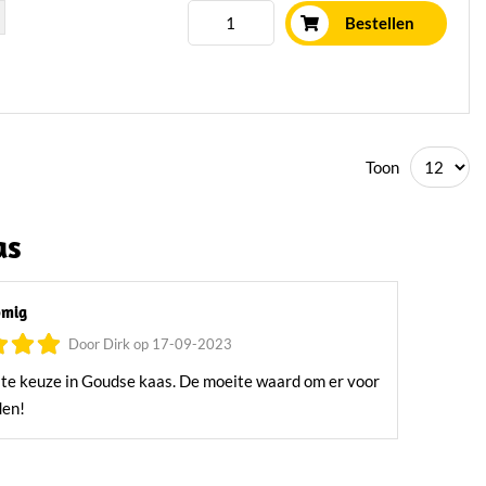
Bestellen
Toon
as
omig
Door Dirk op 17-09-2023
te keuze in Goudse kaas. De moeite waard om er voor
den!