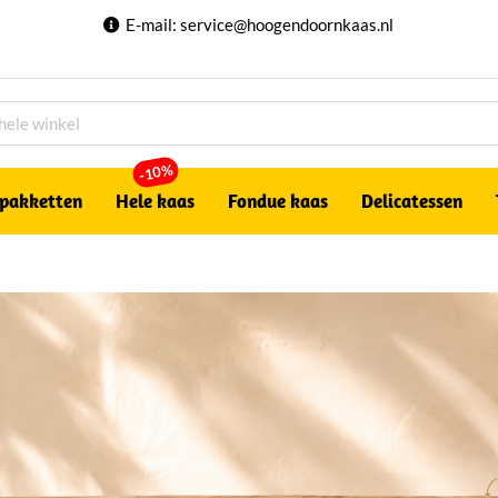
E-mail:
service@hoogendoornkaas.nl
-10%
pakketten
Hele kaas
Fondue kaas
Delicatessen