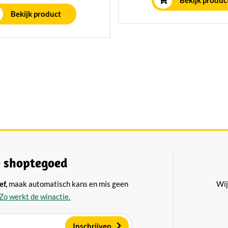
Bekijk produc
 in ons eigen rijpingshuis.
Bekijk product
 shoptegoed
ef,
maak automatisch kans en mis geen
Wij
Zo werkt de winactie.
Inschrijven