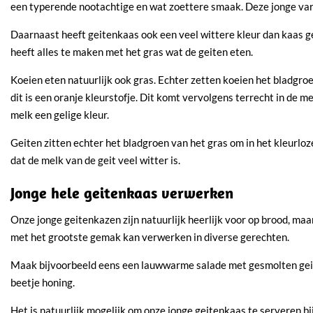
een typerende nootachtige en wat zoettere smaak. Deze jonge varia
Daarnaast heeft geitenkaas ook een veel wittere kleur dan kaas 
heeft alles te maken met het gras wat de geiten eten.
Koeien eten natuurlijk ook gras. Echter zetten koeien het bladgro
dit is een oranje kleurstofje. Dit komt vervolgens terrecht in de m
melk een gelige kleur.
Geiten zitten echter het bladgroen van het gras om in het kleurloz
dat de melk van de geit veel witter is.
Jonge hele geitenkaas verwerken
Onze jonge geitenkazen zijn natuurlijk heerlijk voor op brood, maa
met het grootste gemak kan verwerken in diverse gerechten.
Maak bijvoorbeeld eens een lauwwarme salade met gesmolten gei
beetje honing.
Het is natuurlijk mogelijk om onze jonge geitenkaas te serveren bij