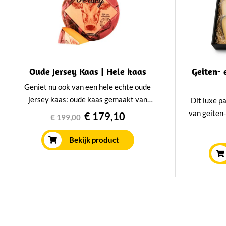
Oude Jersey Kaas | Hele kaas
Geiten-
Geniet nu ook van een hele echte oude
jersey kaas: oude kaas gemaakt van
Dit luxe p
melk van Jerseykoeien. Romig oud en
van geiten
€ 179,10
€ 199,00
vol van smaak. Zeer geschikt om op
met elkaa
allerlei manieren te verwerken en
met truff
Bekijk product
serveren, daarom ideaal om als hele
pakket bie
kaas te kopen.
aan 
Schapenk
cadeau v
heerli