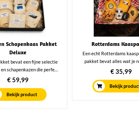
 en Schapenkaas Pakket
Rotterdams Kaasp
Deluxe
Een echt Rotterdams kaasp
pakket bevat alles wat je 
akket bevat een fijne selectie
voor een echte gezelligheid 
- en schapenkazen die perfect
€ 35,99
om te geven als te kri
r samengaan. Van geitenkaas
€ 59,99
el tot oude schapenkaas, dit
Bekijk produc
dt een verrukkelijke variatie
Bekijk product
smaken. Ons Geiten- en
aas Pakket is een geweldig
oor kaasliefhebbers en een
jke traktatie voor jezelf.