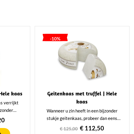
-10%
 Hele kaas
Geitenkaas met truffel | Hele
kaas
s verrijkt
jzonder
Wanneer u zin heeft in een bijzonder
smaak. Onze
stukje geitenkaas, probeer dan eens
20
n minimaal
geitenkaas met truffel. Intens en smeuïg
€ 112,50
€ 125,00
nele wijze.
van smaak. Die moet u een keer