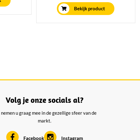
t
geprobeerd hebben. Onze hele
Bekijk product
geitenkazen worden volgens
traditionele wijze gerijpt en wegen
ongeveer 4 kilo.
Volg je onze socials al?
 nemen u graag mee in de gezellige sfeer van de
markt.
Facebook
Instagram