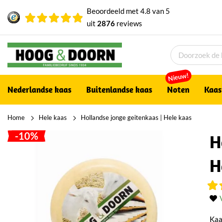
Beoordeeld met
4.8
van
5
uit
2876
reviews
Nieuw!
Nederlandse kaas
Buitenlandse kaas
Noten
Kaas
Home
Hele kaas
Hollandse jonge geitenkaas | Hele kaas
-10%
H
H
Kaa