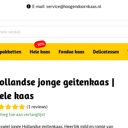
E-mail:
service@hoogendoornkaas.nl
-10%
pakketten
Hele kaas
Fondue kaas
Delicatessen
ollandse jonge geitenkaas |
ele kaas
(1 reviews)
Voeg toe aan verlanglijst
swiel jonge Hollandse geitenkaas. Heerlijk mild en romig van