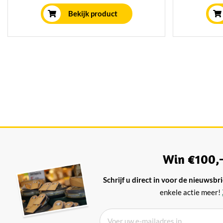
bijzonder smaakvol en lekker pittig.
gerijpt
Bekijk product
Win €100,-
Schrijf u direct in voor de nieuwsbri
enkele actie meer!