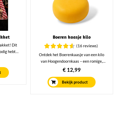
akket
Boeren kaasje kilo
akket! Dit
(16 reviews)
nodig hebt
Ontdek het Boerenkaasje van een kilo
avond. Leuk
van Hoogendoornkaas – een romige,
jgen.
zachte en ambachtelijke boerenkaas vol
€ 12,99
t
smaak. Een echt Hollands
streekproduct, perfect voor de
Bekijk product
kaasplank of als cadeau met bijpassende
cadeauverpakking!