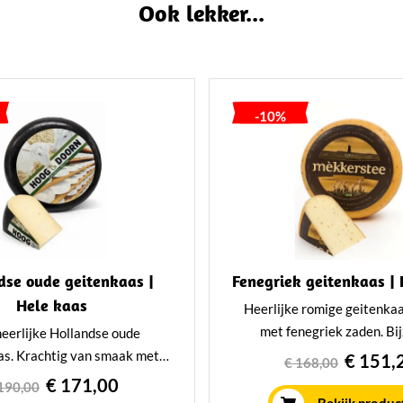
Ook lekker...
-10%
dse oude geitenkaas |
Fenegriek geitenkaas |
Hele kaas
Heerlijke romige geitenkaa
met fenegriek zaden. Bi
eerlijke Hollandse oude
nootachtig en kruidig van 
as. Krachtig van smaak met
€ 151,
€ 168,00
hele kazen van 8 kilo worde
l pit. Deze unieke kaas van
€ 171,00
190,00
12 weken gerijpt op traditio
0 kilo wordt minimaal 1 jaar