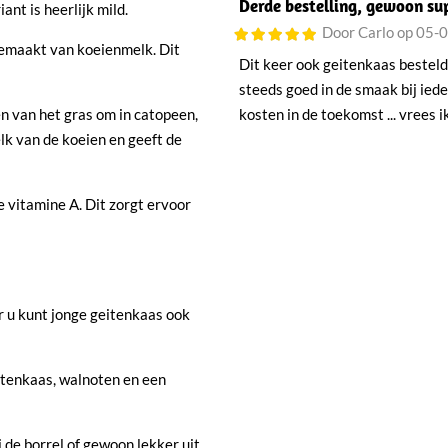
Derde bestelling, gewoon sup
nt is heerlijk mild.
Door Carlo op 05-
gemaakt van koeienmelk. Dit
Dit keer ook geitenkaas besteld 
steeds goed in de smaak bij iede
en van het gras om in catopeen,
kosten in de toekomst ... vrees ik
elk van de koeien en geeft de
e vitamine A. Dit zorgt ervoor
r u kunt jonge geitenkaas ook
tenkaas, walnoten en een
 de borrel of gewoon lekker uit