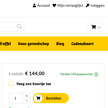
Account
Mijn verlanglijst
Inloggen
Winke
Truffel
Kaas gereedschap
Blog
Cadeaukaart
€ 144,00
€ 160,00
Verdien 144 spaarpunten
Voeg een kaartje toe
Bestellen