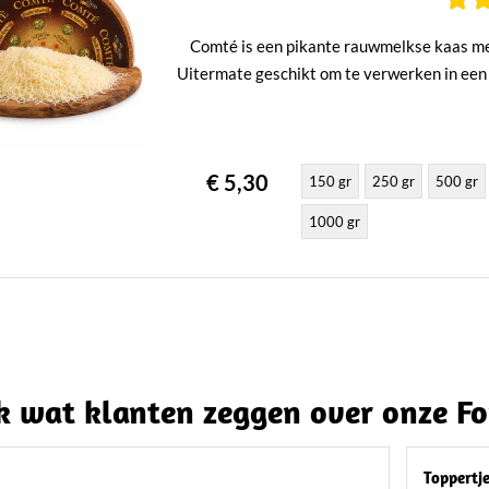
Comté is een pikante rauwmelkse kaas met
Uitermate geschikt om te verwerken in een
€ 5,30
150 gr
250 gr
500 gr
1000 gr
 wat klanten zeggen over onze F
Toppertj