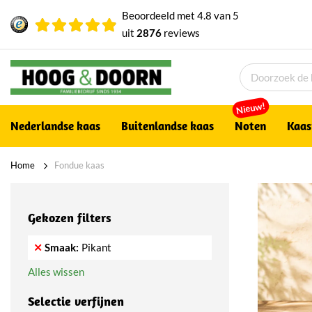
Beoordeeld met
4.8
van
5
uit
2876
reviews
Nieuw!
Nederlandse kaas
Buitenlandse kaas
Noten
Kaas
Home
Fondue kaas
Gekozen filters
Smaak
Pikant
Alles wissen
Selectie verfijnen