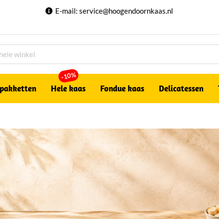
E-mail:
service@hoogendoornkaas.nl
-10%
pakketten
Hele kaas
Fondue kaas
Delicatessen