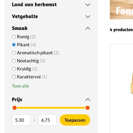
Land van herkomst
Fon
Vetgehalte
Smaak
4 producten
Romig
2
Pikant
4
Aromatisch pikant
2
Nootachtig
5
Kruidig
1
Karaktervol
1
Toon alle
Prijs
-
Toepassen