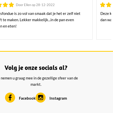
Door Ellen op 28-12-2022
fondue is zo vol van smaak dat je het er zelf niet
Deze ka
t te maken. Lekker makkelijk...in de pan even
dan wa
 en eten!
Volg je onze socials al?
 nemen u graag mee in de gezellige sfeer van de
markt.
Facebook
Instagram