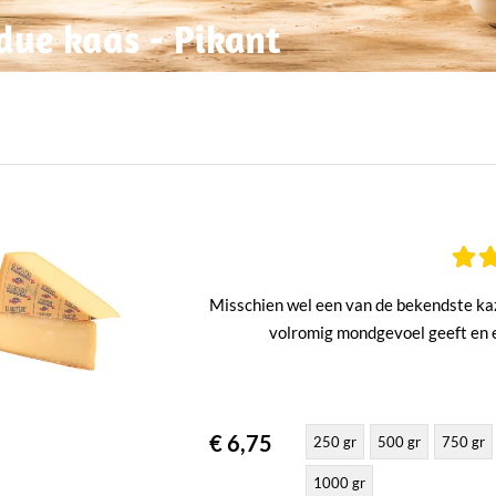
due kaas - Pikant
Misschien wel een van de bekendste kaz
volromig mondgevoel geeft en 
€ 6,75
250 gr
500 gr
750 gr
1000 gr