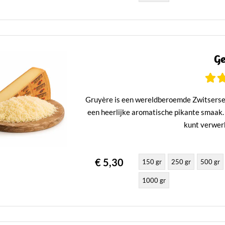
Ge
Gruyère is een wereldberoemde Zwitserse 
een heerlijke aromatische pikante smaak.
kunt verwer
€ 5,30
150 gr
250 gr
500 gr
1000 gr