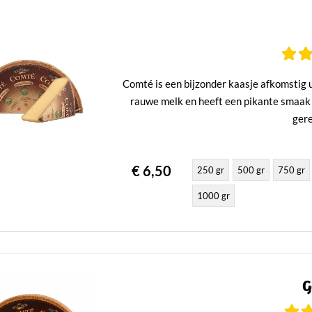
Comté is een bijzonder kaasje afkomstig
rauwe melk en heeft een pikante smaak m
gere
€ 6,50
250 gr
500 gr
750 gr
1000 gr
G