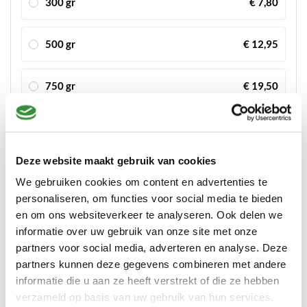
300 gr
€ 7,80
500 gr
€ 12,95
750 gr
€ 19,50
1000 gr
€ 24,95
Voordeligste keuze
Deze website maakt gebruik van cookies
Bestellen
We gebruiken cookies om content en advertenties te
personaliseren, om functies voor social media te bieden
Op voorraad
en om ons websiteverkeer te analyseren. Ook delen we
informatie over uw gebruik van onze site met onze
Meer dan 90 jaar ervaring: Kaasmeesters sinds
partners voor social media, adverteren en analyse. Deze
1934
partners kunnen deze gegevens combineren met andere
Vóór 14:00 uur besteld
, binnen 24 uur verzonden
informatie die u aan ze heeft verstrekt of die ze hebben
verzameld op basis van uw gebruik van hun services.
Proef en bestel iedere week op onze
marktlocaties