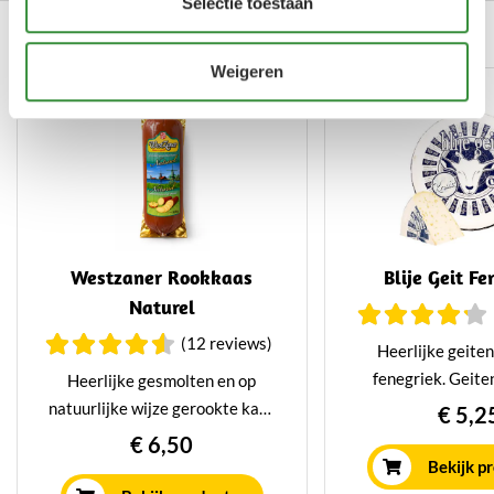
Selectie toestaan
Gerelateerde producten
Weigeren
Westzaner Rookkaas
Blije Geit F
Naturel
(12 reviews)
Heerlijke geite
fenegriek. Geit
Heerlijke gesmolten en op
een nootachtige s
natuurlijke wijze gerookte kaas
€ 5,2
dieaal maakt voor b
afkomstig van koemelk. Lekker
€ 6,50
als hapje voor bij de borrel of op
Bekijk p
een boterham bij de lunch.