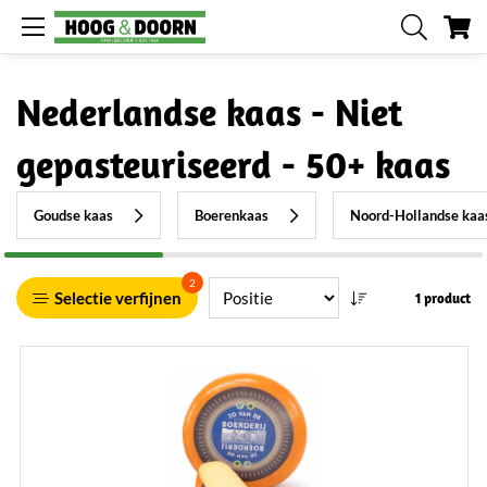
W
Nederlandse kaas - Niet
gepasteuriseerd - 50+ kaas
Goudse kaas
Boerenkaas
Noord-Hollandse kaa
2
Selectie verfijnen
1 product