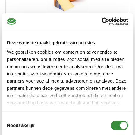
Rauwmelkse Boerenkaas van Boer Bas -
extra belegen
Deze website maakt gebruik van cookies
(3 reviews)
We gebruiken cookies om content en advertenties te
Deze rauwmelkse extra belegen boerenkaas heeft een
personaliseren, om functies voor social media te bieden
volle, romige smaak met een krachtig en licht pittig
en om ons websiteverkeer te analyseren. Ook delen we
karakter. Dankzij de traditionele, lange rijping ontstaat een
informatie over uw gebruik van onze site met onze
mooie balans tussen intensiteit en zachtheid, ideaal voor
partners voor social media, adverteren en analyse. Deze
zowel op brood als bij de borrel.
partners kunnen deze gegevens combineren met andere
€ 8,99
Lees verder
informatie die u aan ze heeft verstrekt of die ze hebben
verzameld op basis van uw gebruik van hun services.
500 gr
750 gr
1000 gr
Toestemmingsselectie
Noodzakelijk
Bestellen