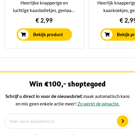
Heerlijke knapperige en
Heerlijk knapperig
luchtige kaasbolletjes, gemaakt
kaaskoekjes, g
op ambachtelijke wijze. De
ambachtelijke 
€ 2,99
€ 2,9
kaasbollen zijn verpakt per 150
kaaskoekjes zijn 
gram en zijn super lekker bij de
125 gram en zijn 
Bekijk product
Bekijk p
koffie, als snack tussendoor en
bij de koffie, 
bij de borrel. Kortom: een super
tussendoor en bij
lekkere snack geschikt voor
Kortom: een sup
ieder moment!
koekje geschikt 
moment
Win €100,- shoptegoed
Schrijf u direct in voor de nieuwsbrief,
maak automatisch kans
en mis geen enkele actie meer!
Zo werkt de winactie.