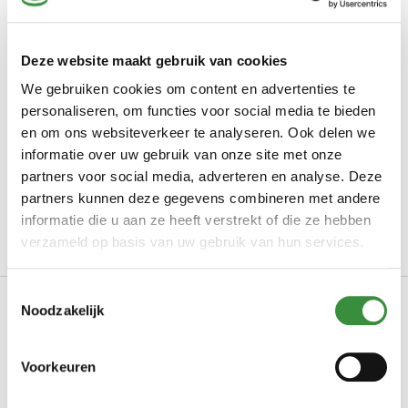
Productbeoordelingen
5 / 5
Deze website maakt gebruik van cookies
We gebruiken cookies om content en advertenties te
Gebaseerd op 1 reviews
personaliseren, om functies voor social media te bieden
De kers op de taart!
en om ons websiteverkeer te analyseren. Ook delen we
informatie over uw gebruik van onze site met onze
Door W op 21-03-2025
partners voor social media, adverteren en analyse. Deze
Tijdens het 21 diner van 7 gangen de truffel over de pasta
partners kunnen deze gegevens combineren met andere
geschaafd als verrassing, Was een succes!
informatie die u aan ze heeft verstrekt of die ze hebben
verzameld op basis van uw gebruik van hun services.
Toestemmingsselectie
Productinformatie
Noodzakelijk
Art.nr.
Losse hele zwarte zomertruffel
Voorkeuren
Land van herkomst
Italië