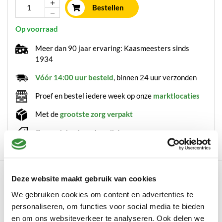
Bestellen
Op voorraad
Meer dan 90 jaar ervaring: Kaasmeesters sinds
1934
Vóór 14:00 uur besteld
, binnen 24 uur verzonden
Proef en bestel iedere week op onze
marktlocaties
Met de
grootste zorg verpakt
Geen minimale orderprijs!
Omschrijving
Deze website maakt gebruik van cookies
De verse crème fraîche uit Montebourg is een hoogwaardig
We gebruiken cookies om content en advertenties te
zuivelproduct dat perfect geschikt is voo...
personaliseren, om functies voor social media te bieden
en om ons websiteverkeer te analyseren. Ook delen we
Lees meer