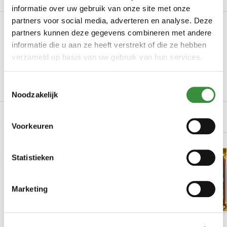
informatie over uw gebruik van onze site met onze
partners voor social media, adverteren en analyse. Deze
Productinformatie
partners kunnen deze gegevens combineren met andere
informatie die u aan ze heeft verstrekt of die ze hebben
Art.nr.
136-001
verzameld op basis van uw gebruik van hun services.
Uw hoeveelheid
200 gr
Toestemmingsselectie
Lees meer
Noodzakelijk
Gerelateerde producten
Voorkeuren
Statistieken
Marketing