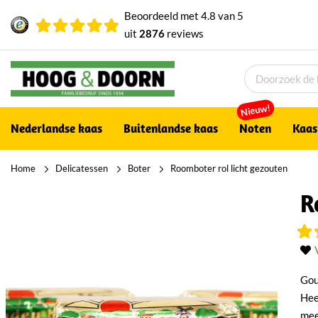
Beoordeeld met
4.8
van
5
uit
2876
reviews
Nieuw!
Nederlandse kaas
Buitenlandse kaas
Noten
Kaas
Home
Delicatessen
Boter
Roomboter rol licht gezouten
R
Gou
Hee
mee