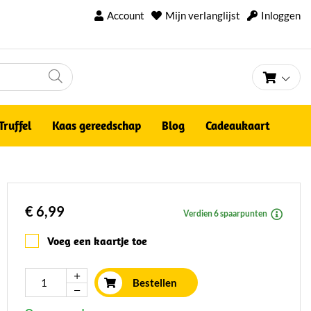
Account
Mijn verlanglijst
Inloggen
Winke
Truffel
Kaas gereedschap
Blog
Cadeaukaart
€ 6,99
Verdien 6 spaarpunten
Voeg een kaartje toe
Bestellen