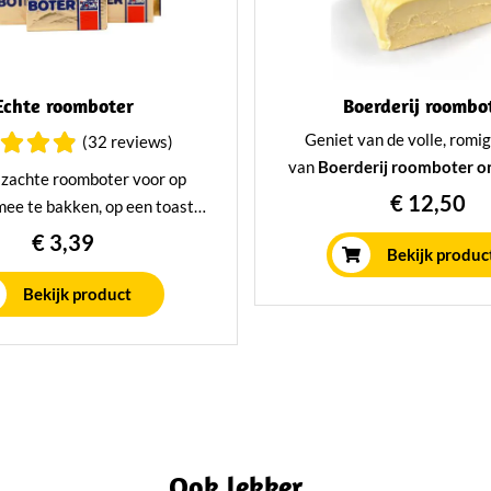
Echte roomboter
Boerderij roombo
Geniet van de volle, romi
(32 reviews)
van
Boerderij roomboter 
 zachte roomboter voor op
van de familie Van Erk. Per
€ 12,50
mee te bakken, op een toastje
smeren, bakken of koken, v
maar door. Deze roomboter is
€ 3,39
boerderij rechtstreeks bij
Bekijk produc
ol en romig van smaak en een
geleverd. - 10 dagen ho
oevoeging aan uw snacks,
Bekijk product
ksels en maaltijden!
Ook lekker...