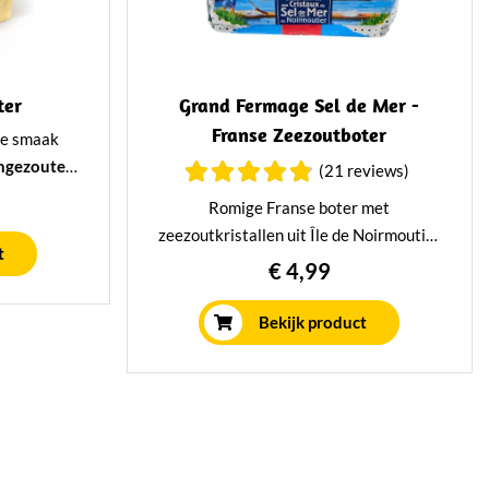
ter
Grand Fermage Sel de Mer -
Franse Zeezoutboter
ge smaak
ongezouten
(21 reviews)
fect om te
Romige Franse boter met
ers van de
zeezoutkristallen uit Île de Noirmoutier
 u thuis
t
van Grand Fermage. Een volle, smeuïge
€ 4,99
ubaar -
boter met een heerlijke zoute crunch.
Perfect op vers brood, stokbrood, toast
Bekijk product
of bij een luxe borrelplank.