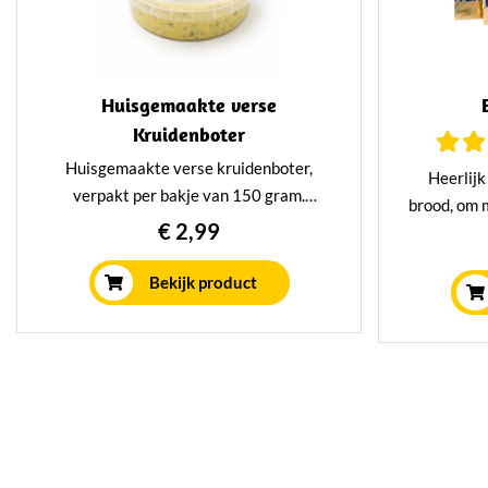
Huisgemaakte verse
Kruidenboter
Huisgemaakte verse kruidenboter,
Heerlijk
verpakt per bakje van 150 gram.
brood, om 
Heerlijk romig, vers en vol van smaak
€ 2,99
en ga zo 
door de fijne kruiden. Perfect voor op
heerlijk v
stokbrood, toastjes of bij de borrel, maar
Bekijk product
echte t
ook lekker bij vlees, vis of aardappeltjes.
ba