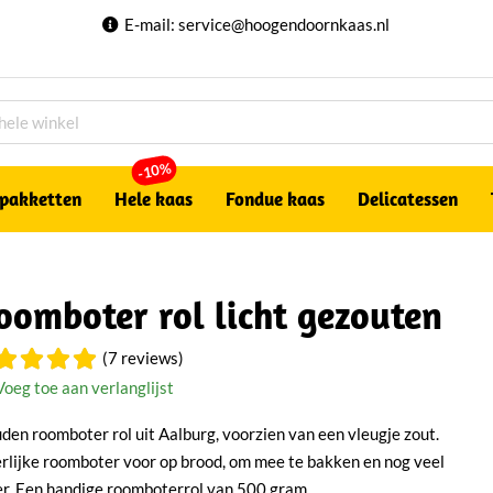
E-mail:
service@hoogendoornkaas.nl
-10%
pakketten
Hele kaas
Fondue kaas
Delicatessen
oomboter rol licht gezouten
(7 reviews)
Voeg toe aan verlanglijst
den roomboter rol uit Aalburg, voorzien van een vleugje zout.
rlijke roomboter voor op brood, om mee te bakken en nog veel
r. Een handige roomboterrol van 500 gram.