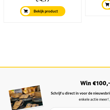
echte t
boter met een heerlijke zoute crunch.
ba
Perfect op vers brood, stokbrood, toast
Bekijk product
of bij een luxe borrelplank.
Win €100,-
Schrijf u direct in voor de nieuwsbri
enkele actie meer!