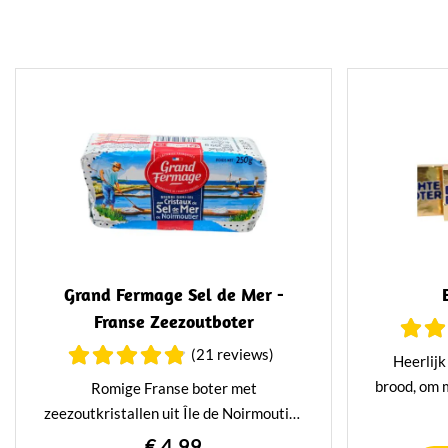
Grand Fermage Sel de Mer -
Franse Zeezoutboter
(21 reviews)
Heerlijk
brood, om 
Romige Franse boter met
en ga zo 
zeezoutkristallen uit Île de Noirmoutier
heerlijk v
van Grand Fermage. Een volle, smeuïge
€ 4,99