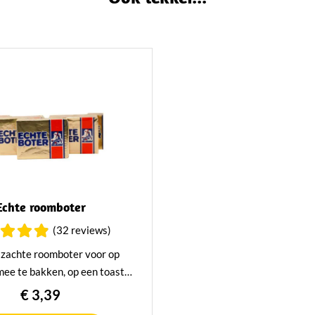
Echte roomboter
(32 reviews)
 zachte roomboter voor op
mee te bakken, op een toastje
maar door. Deze roomboter is
€ 3,39
ol en romig van smaak en een