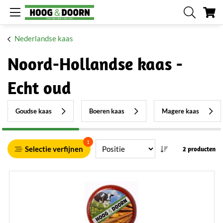
W
Nederlandse kaas
Noord-Hollandse kaas -
Echt oud
Goudse kaas
Boeren kaas
Magere kaas
1
Selectie verfijnen
2 producten