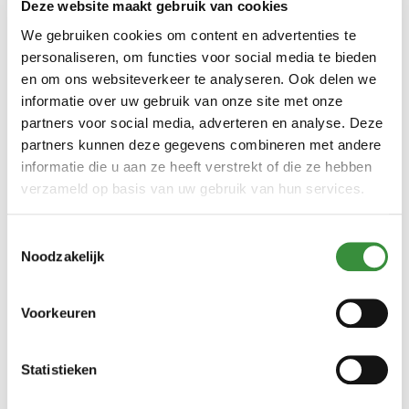
Deze website maakt gebruik van cookies
We gebruiken cookies om content en advertenties te
personaliseren, om functies voor social media te bieden
en om ons websiteverkeer te analyseren. Ook delen we
informatie over uw gebruik van onze site met onze
partners voor social media, adverteren en analyse. Deze
partners kunnen deze gegevens combineren met andere
informatie die u aan ze heeft verstrekt of die ze hebben
verzameld op basis van uw gebruik van hun services.
Noord Hollands Kaaspakket Luxe
Toestemmingsselectie
(1 reviews)
Noodzakelijk
Een Noord Hollands kaaspakket Luxe is een perfect cadeau
voor kaasliefhebbers, met een selectie van heerlijke kazen
Voorkeuren
uit de regio. Een perfect cadeau voor kaasliefhebbers en
fijnproevers.
Statistieken
Lees verder
€ 34,99