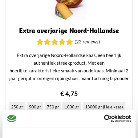
Extra overjarige Noord-Hollandse
(23 reviews)
Extra overjarige Noord-Hollandse kaas, een heerlijk
authentiek streekproduct. Met een
heerlijke karakteristieke smaak van oude kaas. Minimaal 2
jaar gerijpt in on eigen rijpingshuis, maar toch nog bijzonder
romig.
€ 4,75
Lees verder
250 gr
500 gr
750 gr
1000 gr
13000 gr (Hele kaas)
Bestellen