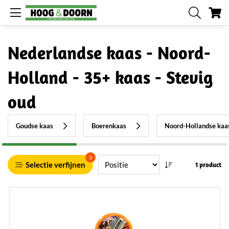
W
Nederlandse kaas - Noord-
Holland - 35+ kaas - Stevig
oud
Goudse kaas
Boerenkaas
Noord-Hollandse kaa
3
Selectie verfijnen
1 product