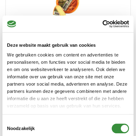
Oude magere kaas
Deze website maakt gebruik van cookies
(4 reviews)
We gebruiken cookies om content en advertenties te
Onze oude magere kaas 35+ heeft een stevige pikante
personaliseren, om functies voor social media te bieden
smaak en past perfect in een gezonde levensstijl. Minimaal
en om ons websiteverkeer te analyseren. Ook delen we
1 jaar gerijpt in ons eigen rijpingshuis.
informatie over uw gebruik van onze site met onze
partners voor social media, adverteren en analyse. Deze
Lees verder
partners kunnen deze gegevens combineren met andere
€ 9,50
informatie die u aan ze heeft verstrekt of die ze hebben
verzameld op basis van uw gebruik van hun services.
500 gr
750 gr
1000 gr
11000 gr (Hele kaas)
Toestemmingsselectie
Noodzakelijk
Bestellen