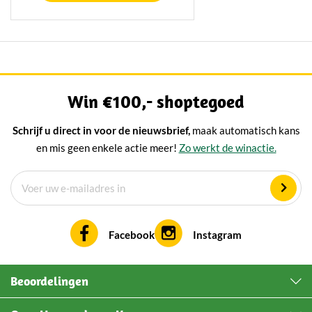
ambachtelijke wijze gebakken
Hollandse lekkernijen. Perfect
met echte roomboter.
bij koffie of thee!
Knapperig van buiten, smeuïg
van binnen – precies zoals het
hoort.
Win €100,- shoptegoed
Schrijf u direct in voor de nieuwsbrief,
maak automatisch kans
en mis geen enkele actie meer!
Zo werkt de winactie.
Facebook
Instagram
Beoordelingen