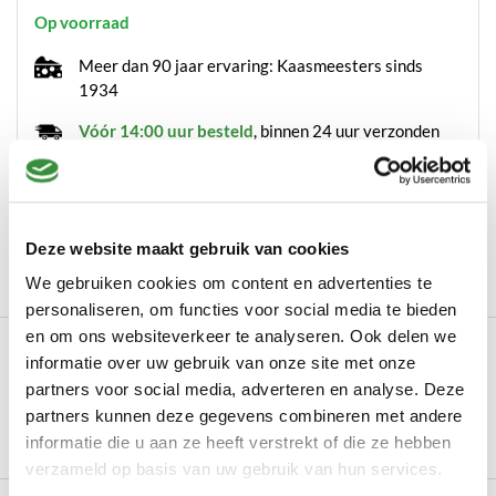
Op voorraad
Meer dan 90 jaar ervaring: Kaasmeesters sinds
1934
Vóór 14:00 uur besteld
, binnen 24 uur verzonden
Proef en bestel iedere week op onze
marktlocaties
Met de
grootste zorg verpakt
Deze website maakt gebruik van cookies
Geen minimale orderprijs!
We gebruiken cookies om content en advertenties te
personaliseren, om functies voor social media te bieden
en om ons websiteverkeer te analyseren. Ook delen we
Omschrijving
informatie over uw gebruik van onze site met onze
Omschrijving Markus Mini Stroopwafels met echte Roomboter
partners voor social media, adverteren en analyse. Deze
– 250 gram (16 stuks)Nieuw verkrijgbaar...
partners kunnen deze gegevens combineren met andere
informatie die u aan ze heeft verstrekt of die ze hebben
Lees meer
verzameld op basis van uw gebruik van hun services.