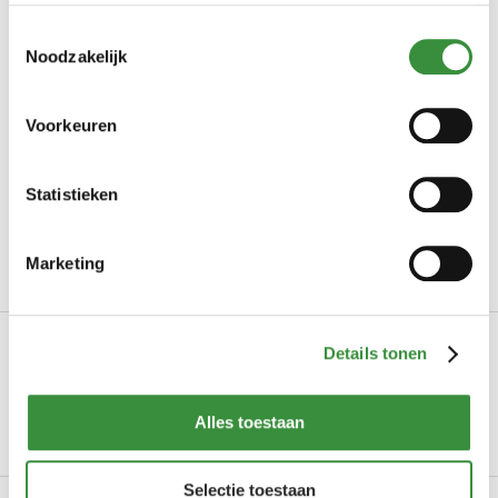
Productbeoordelingen
Toestemmingsselectie
Noodzakelijk
4 / 5
Gebaseerd op 1 reviews
Voorkeuren
Goed van smaak
Statistieken
Door Kim op 13-12-2025
De lekkerste stroopwafels qua smaak.
Marketing
Productinformatie
Details tonen
Art.nr.
2025-19
Alles toestaan
Uw hoeveelheid
250 gr
Selectie toestaan