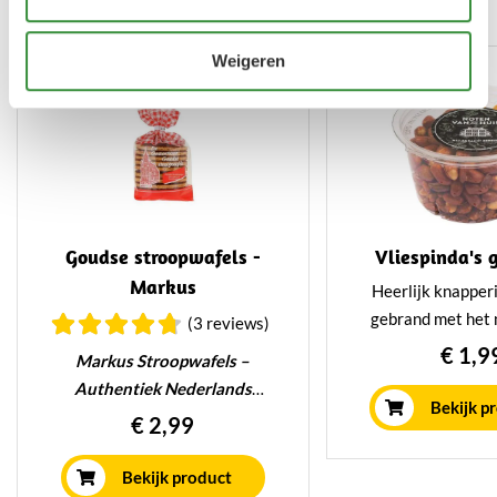
Gerelateerde producten
Weigeren
Goudse stroopwafels -
Vliespinda's 
Markus
Heerlijk knapperi
gebrand met het 
(3 reviews)
vliesje en licht g
€ 1,9
Markus Stroopwafels –
een hartige bite
Authentiek Nederlands
eiwitten en vezels 
Bekijk p
Genieten
€ 2,99
snack of bij de
Verkrijgbaar bij
Deze heerlijke Goudse
Hoogendoornkaas
, waar je
stroopwafels worden op
Bekijk product
naast kaas ook geniet van échte