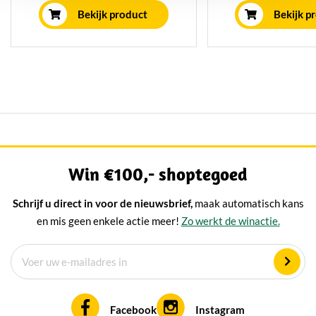
Of kies ervoor om dit pakket
even wat kleiner. 
Bekijk product
Bekijk p
cadeau te geven. Perfect voor
boerenkaas in ee
liefhebbers van kaas en
verpakking, ideaal
culinaire lekkernijen.
kaascade
Win €100,- shoptegoed
Schrijf u direct in voor de nieuwsbrief,
maak automatisch kans
en mis geen enkele actie meer!
Zo werkt de winactie.
Facebook
Instagram