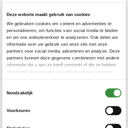
Op voorraad
Meer dan 90 jaar ervaring: Kaasmeesters sinds
Deze website maakt gebruik van cookies
1934
We gebruiken cookies om content en advertenties te
personaliseren, om functies voor social media te bieden
Vóór 14:00 uur besteld
, binnen 24 uur verzonden
en om ons websiteverkeer te analyseren. Ook delen we
Proef en bestel iedere week op onze
marktlocaties
informatie over uw gebruik van onze site met onze
partners voor social media, adverteren en analyse. Deze
Met de
grootste zorg verpakt
partners kunnen deze gegevens combineren met andere
Geen minimale orderprijs!
informatie die u aan ze heeft verstrekt of die ze hebben
verzameld op basis van uw gebruik van hun services.
Omschrijving
Toestemmingsselectie
Noodzakelijk
Het BeterKaas Pakket Op zoek naar een hartverwarmend en
smaakvol cadeau? Het BeterKaas Pakket van H...
Voorkeuren
Lees meer