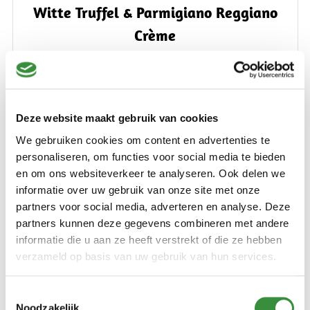
Witte Truffel & Parmigiano Reggiano
Crème
(1 reviews)
Geniet van de rijke en verfijnde smaak van Witte Truffel &
Parmigiano Reggiano Crème. Deze culinaire crème is
Deze website maakt gebruik van cookies
veelzijdig te gebruiken in pasta gerechten, groente,
We gebruiken cookies om content en advertenties te
antipasti, dip en als smaakmaker in de fondue. Een perfecte
personaliseren, om functies voor social media te bieden
combinatie van Parmigiano Reggiano en witte truffel voor
en om ons websiteverkeer te analyseren. Ook delen we
€ 12,95
een onvergetelijke smaakbeleving.
informatie over uw gebruik van onze site met onze
Lees verder
partners voor social media, adverteren en analyse. Deze
Niet op voorraad
partners kunnen deze gegevens combineren met andere
informatie die u aan ze heeft verstrekt of die ze hebben
verzameld op basis van uw gebruik van hun services.
Toestemmingsselectie
Noodzakelijk