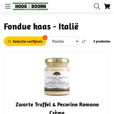
W
Fondue kaas - Italië
1
Selectie verfijnen
3 producten
Zwarte Truffel & Pecorino Romano
Crème