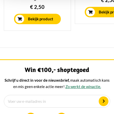
€ 2,5
smakelijke sn
rice & bean snacks combineren
€ 2,50
tussendoor of bij d
luchtige rijstcrackers met een
Bekijk p
van smaak en onwe
kruidige Mexican Grilled
Bekijk product
knapperi
seasoning voor een verrassend
lekkere bite. Heerlijk als
tussendoortje, bij de borrel of in
combinatie met een kaasplank.
Win €100,- shoptegoed
Schrijf u direct in voor de nieuwsbrief,
maak automatisch kans
en mis geen enkele actie meer!
Zo werkt de winactie.