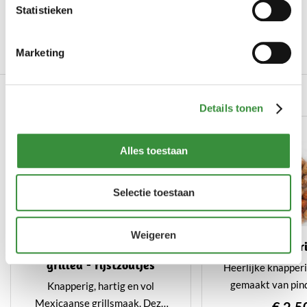
Art.nr.
2025-17
Statistieken
Uw hoeveelheid
125 gr
Marketing
Lees meer
Gerelateerde producten
Details tonen
Alles toestaan
Selectie toestaan
Weigeren
Rice & bean mexican
Pindabollen - r
grilled - rijstzoutjes
Heerlijke knapperi
gemaakt van pind
Knapperig, hartig en vol
krokant laagje, p
Mexicaanse grillsmaak. Deze