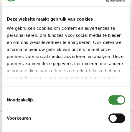
Meer dan 90 jaar ervaring: Kaasmeesters sinds
1934
Vóór 14:00 uur besteld
, binnen 24 uur verzonden
Deze website maakt gebruik van cookies
We gebruiken cookies om content en advertenties te
Proef en bestel iedere week op onze
marktlocaties
personaliseren, om functies voor social media te bieden
Met de
grootste zorg verpakt
en om ons websiteverkeer te analyseren. Ook delen we
informatie over uw gebruik van onze site met onze
Geen minimale orderprijs!
partners voor social media, adverteren en analyse. Deze
partners kunnen deze gegevens combineren met andere
informatie die u aan ze heeft verstrekt of die ze hebben
Omschrijving
verzameld op basis van uw gebruik van hun services.
Sushi Cheese Rijstzoutjes – Knapperig, Romig en Uniek van
Toestemmingsselectie
Smaak Nieuw in het assortiment van Hoog...
Noodzakelijk
Lees meer
Voorkeuren
Productinformatie