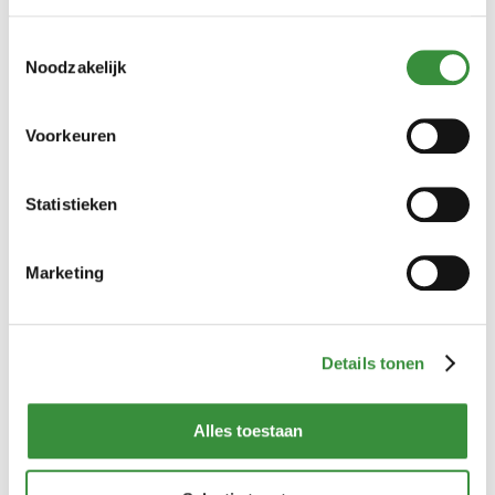
Toestemmingsselectie
Noodzakelijk
Voorkeuren
Truffel Kaaspakket
Statistieken
Dit is hét kaaspakket voor de truffel liefhebbers. Met drie
heerlijke truffel kazen, huisgemaakte truffelcrème,
Marketing
knapperige Gran Pavesi en truffelchips. Perfect om een
borrelplank mee te vullen of om als cadeau te geven!
Lees verder
Details tonen
€ 36,99
Alles toestaan
Bestellen