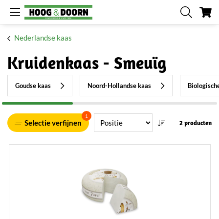
W
Nederlandse kaas
Kruidenkaas - Smeuïg
Goudse kaas
Noord-Hollandse kaas
Biologisch
1
Selectie verfijnen
2 producten