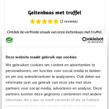
Geitenkaas met truffel
(2 reviews)
Ontdek de verfijnde smaak van onze geitenkaas met truffel.
Deze heerlijke kaas combineert de zachte, romige textuur
van geitenkaas met de intense, aardse smaak van echte
truffel. Perfect als borrelhapje, op een plankje met diverse
kazen, of als bijzondere toevoeging aan salades en
Deze website maakt gebruik van cookies
€ 6,50
gerechten.
We gebruiken cookies om content en advertenties te
Lees verder
personaliseren, om functies voor social media te bieden
250 gr
500 gr
750 gr
1000 gr
5000 gr (Hele kaas)
en om ons websiteverkeer te analyseren. Ook delen we
informatie over uw gebruik van onze site met onze
Bestellen
partners voor social media, adverteren en analyse. Deze
partners kunnen deze gegevens combineren met andere
informatie die u aan ze heeft verstrekt of die ze hebben
verzameld op basis van uw gebruik van hun services.