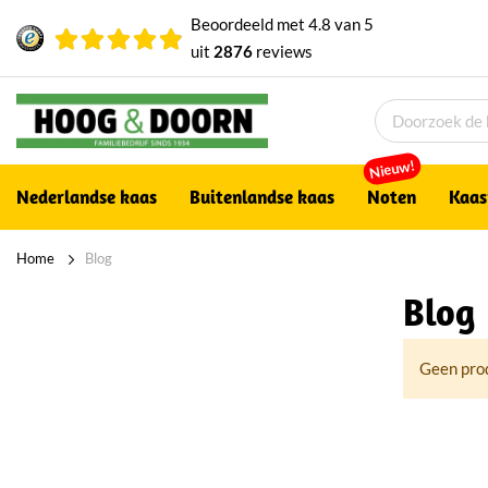
Beoordeeld met
4.8
van
5
uit
2876
reviews
Nieuw!
Nederlandse kaas
Buitenlandse kaas
Noten
Kaas
Home
Blog
Blog
Geen prod