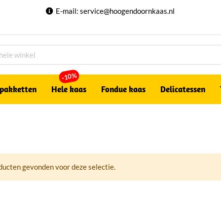
E-mail:
service@hoogendoornkaas.nl
-10%
pakketten
Hele kaas
Fondue kaas
Delicatessen
ucten gevonden voor deze selectie.