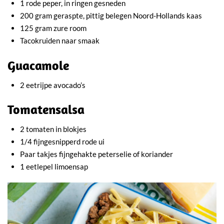
1 rode peper, in ringen gesneden
200 gram geraspte, pittig belegen Noord-Hollands kaas
125 gram zure room
Tacokruiden naar smaak
Guacamole
2 eetrijpe avocado’s
Tomatensalsa
2 tomaten in blokjes
1/4 fijngesnipperd rode ui
Paar takjes fijngehakte peterselie of koriander
1 eetlepel limoensap