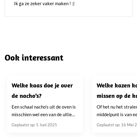
Ik ga ze zeker vaker maken ! :)
standaard supermarktselectie.
Ook interessant
Welke kaas doe je over
Welke kazen ka
de nacho’s?
missen op de k
Een schaal nacho’s uit de oven is
Of het nu het stral
misschien wel een van de ultieme
middelpunt is van ee
comfort snacks: warm,
borrel, het elegante
Geplaatst op: 5 Juni 2025
Geplaatst op: 16 Mei 
knapperig, cheesy en eindeloos
een diner, of simpe