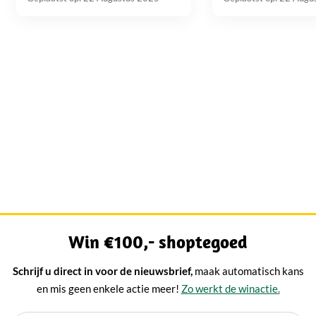
categorie. Het zachte, romige
nu een kaasplank sa
hart...
gewoon een stuk kaa
Win €100,- shoptegoed
Schrijf u direct in voor de nieuwsbrief,
maak automatisch kans
en mis geen enkele actie meer!
Zo werkt de winactie.