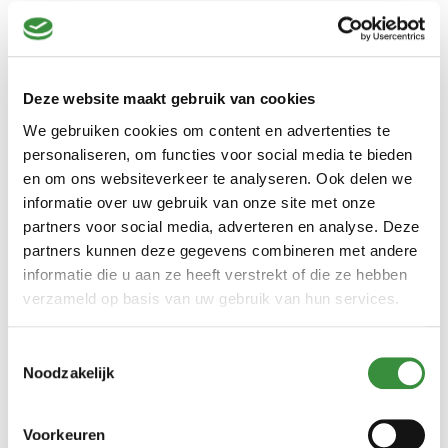
kaas. Bovendien is Parmezaanse kaas rijk aan voedingsstoffen.
Het bevat een hoge concentratie aan eiwitten, vitamine A, B2,
B6, B12, fosfor, calcium en zink. Ondanks de sterke smaak,
bevat het geen lactose, waardoor het ook geschikt is voor
Deze website maakt gebruik van cookies
mensen met een lactose-intolerantie.
We gebruiken cookies om content en advertenties te
personaliseren, om functies voor social media te bieden
Onze parmezaanse kazen
en om ons websiteverkeer te analyseren. Ook delen we
informatie over uw gebruik van onze site met onze
Bij Hoogendoorn Kaas waarderen we de unieke kwaliteiten van
partners voor social media, adverteren en analyse. Deze
de Parmezaanse kaas en bieden we alleen de beste selectie aan.
partners kunnen deze gegevens combineren met andere
Van jonge tot oude kazen, we hebben voor elk wat wils! Zo
informatie die u aan ze heeft verstrekt of die ze hebben
hebben wij in ons assortiment de enige echte Parmesan
verzameld op basis van uw gebruik van hun services.
Reggiano, zowel in stuk als geraspt. Daarnaast hebben wij de
Grana Padano in ons assortiment, dit is een perfect alternatief
Toestemmingsselectie
voor de Parmigiano Reggiano.
Noodzakelijk
Zin om je culinaire horizon te verbreden? Ga dan voor de unieke
smaak van de
Witte Truffel & Parmigiano Reggiano Crème
.
Voorkeuren