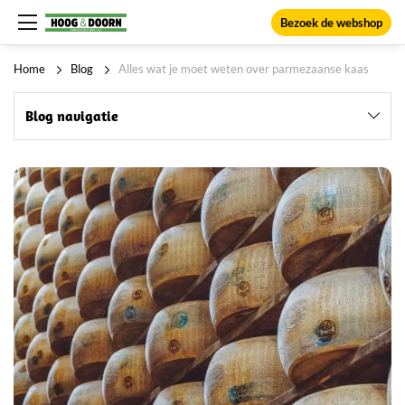
Bezoek de webshop
Home
Blog
Alles wat je moet weten over parmezaanse kaas
Blog navigatie