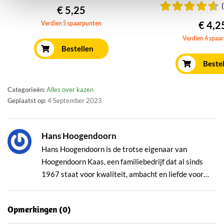
€ 5,25
€ 4,2
Verdien 5 spaarpunten
Verdien 4 spaa
Bestellen
Beste
Categorieën:
Alles over kazen
Geplaatst op:
4 September 2023
Hans Hoogendoorn
Hans Hoogendoorn is de trotse eigenaar van
Hoogendoorn Kaas, een familiebedrijf dat al sinds
1967 staat voor kwaliteit, ambacht en liefde voor
kaas. Wat begon als een kleine kraam op de lokale
markt, is onder zijn leiding uitgegroeid tot een
Opmerkingen (
0
)
volwaardige kaasspeciaalzaak én succesvolle online