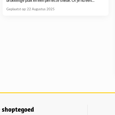
brokkelige plak en een perfecte snede. Of je nu een
kaasplank samenstelt of gewoon een stuk kaas...
Geplaatst op: 22 Augustus 2025
 shoptegoed