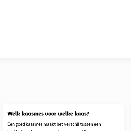
les wat hij in de afgelopen
aditionele Goudse boerenkaas tot buitenlandse specialiteiten zoals
verder dan de standaard supermarktselectie.
Welk kaasmes voor welke kaas?
Een goed kaasmes maakt het verschil tussen een