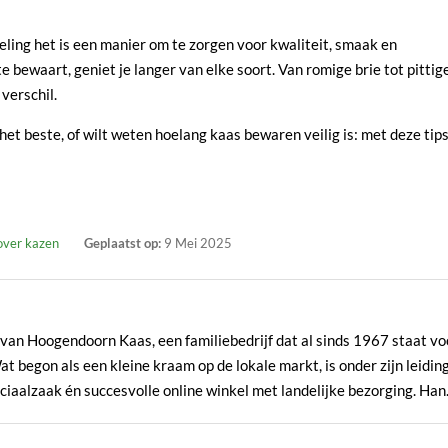
ling het is een manier om te zorgen voor kwaliteit, smaak en
 bewaart, geniet je langer van elke soort. Van romige brie tot pittig
verschil.
het beste, of wilt weten hoelang kaas bewaren veilig is: met deze tip
 over kazen
Geplaatst op:
9 Mei 2025
van Hoogendoorn Kaas, een familiebedrijf dat al sinds 1967 staat vo
at begon als een kleine kraam op de lokale markt, is onder zijn leidin
alzaak én succesvolle online winkel met landelijke bezorging. Hans
 Hart en heeft zijn vak letterlijk geleerd vanaf de bron: op de
el. Deze unieke combinatie van praktijkervaring, productkennis en