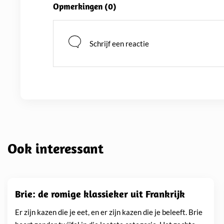
Opmerkingen (
0
)
klantcontact maakt hem tot een echte kaasspecialist. Hans deelt in zijn blogs al
decennia heeft geleerd over kaas. Van tr
Taleggio en Manchego, zijn kennis reikt 
Schrijf een reactie
Ook interessant
Brie: de romige klassieker uit Frankrijk
Er zijn kazen die je eet, en er zijn kazen die je beleeft. Brie