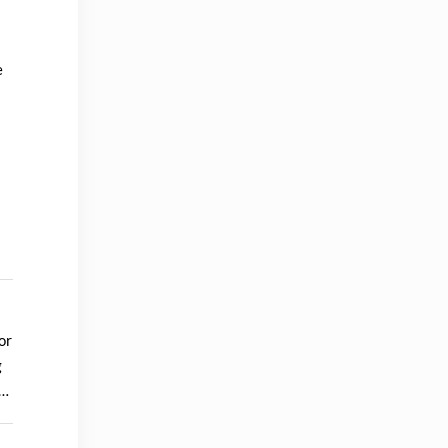
e
s
or
g