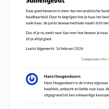
Samengevat
Kaas goed bewaren is meer dan een praktische hande
houdbaarheid. Door te begrijpen hoe je kaas het beste
oude kaas: de juiste bewaarmethode maakt écht het 
Dus of je nu zoekt naar tips over hoe bewaar je kaas 
zit je altijd goed.
Laatst bijgewerkt:
16 februari 2026
Categorieën:
Alles
Hans Hoogendoorn
Hans Hoogendoorn is de trotse eigenaar 
kwaliteit, ambacht en liefde voor kaas. W
uitgegroeid tot een volwaardige kaasspecia
groeide op tussen de boeren in het Groene
boerderij, aan de snijplank én in de wink