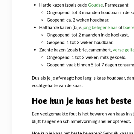
Harde kazen (zoals oude
Goudse
, Parmezaan):
Ongeopend: tot 3 maanden houdbaar in de ko
Geopend: ca. 2 weken houdbaar.
Halfharde kazen (bijv.
jong belegen kaas
of
boer
Ongeopend: tot 2 maanden in de koelkast.
Geopend: 1 tot 2 weken houdbaar.
Zachte kazen (zoals brie, camembert,
verse geit
Ongeopend: 1 tot 2 weken, mits gekoeld.
Geopend: vaak binnen 5 tot 7 dagen consum
Dus als je je afvraagt: hoe lang is kaas houdbaar, da
vochtgehalte van de kaas.
Hoe kun je kaas het beste
Een veelgemaakte fout is het bewaren van kaas in str
blijft hangen en schimmelvorming sneller optreedt.
Hoe kun je kaas het beste bewaren? Gebruik kaaspapie