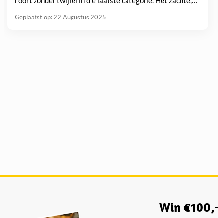
hoort zonder twijfel in die laatste categorie. Het zachte,
romige hart...
Geplaatst op: 22 Augustus 2025
Win €100,-