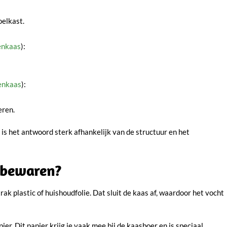
elkast.
enkaas
):
enkaas
):
eren.
n is het antwoord sterk afhankelijk van de structuur en het
 bewaren?
ak plastic of huishoudfolie. Dat sluit de kaas af, waardoor het vocht
r. Dit papier krijg je vaak mee bij de kaasboer en is speciaal