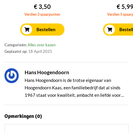
€ 3,50
€ 5,9
Verdien 3 spaarpunten
Verdien 5 spaar
Bestellen
Bestel
Categorieën:
Alles over kazen
Geplaatst op:
18 April 2025
Hans Hoogendoorn
Hans Hoogendoorn is de trotse eigenaar van
Hoogendoorn Kaas, een familiebedrijf dat al sinds
1967 staat voor kwaliteit, ambacht en liefde voor
kaas. Wat begon als een kleine kraam op de lokale
markt, is onder zijn leiding uitgegroeid tot een
Opmerkingen (
0
)
volwaardige kaasspeciaalzaak én succesvolle online
winkel met landelijke bezorging. Hans groeide op
tussen de boeren in het Groene Hart en heeft zijn vak