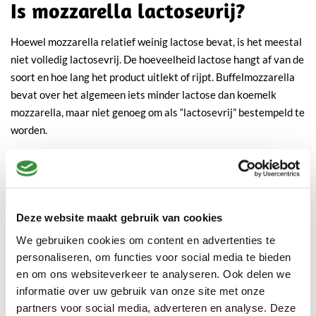
Is mozzarella lactosevrij?
Hoewel mozzarella relatief weinig lactose bevat, is het meestal
niet volledig lactosevrij. De hoeveelheid lactose hangt af van de
soort en hoe lang het product uitlekt of rijpt. Buffelmozzarella
bevat over het algemeen iets minder lactose dan koemelk
mozzarella, maar niet genoeg om als “lactosevrij” bestempeld te
worden.
Voor mensen met een lactose-intolerantie bestaan er inmiddels
ook speciale lactosevrije mozzarella’s. Is mozzarella lactosevrij?
Nee, standaard niet – maar er zijn alternatieven.
Deze website maakt gebruik van cookies
Hoelang mozzarella bewaren?
We gebruiken cookies om content en advertenties te
personaliseren, om functies voor social media te bieden
Een belangrijke vraag voor iedereen die niet de hele bol in één
en om ons websiteverkeer te analyseren. Ook delen we
keer gebruikt: hoelang mozzarella bewaren? Geopende
informatie over uw gebruik van onze site met onze
mozzarella kun je maximaal 2–3 dagen bewaren in de koelkast.
partners voor social media, adverteren en analyse. Deze
Laat het in het originele vocht zitten of voeg wat zout water toe